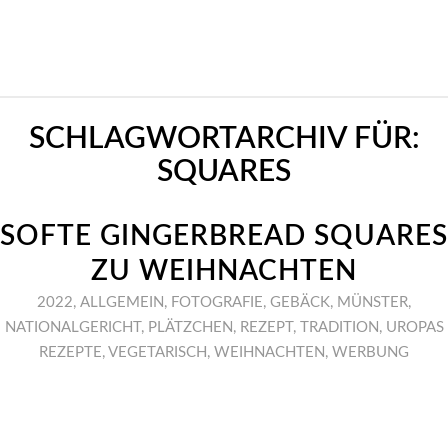
SCHLAGWORTARCHIV FÜR:
SQUARES
SOFTE GINGERBREAD SQUARES
ZU WEIHNACHTEN
2022
,
ALLGEMEIN
,
FOTOGRAFIE
,
GEBÄCK
,
MÜNSTER
,
NATIONALGERICHT
,
PLÄTZCHEN
,
REZEPT
,
TRADITION
,
UROPAS
REZEPTE
,
VEGETARISCH
,
WEIHNACHTEN
,
WERBUNG