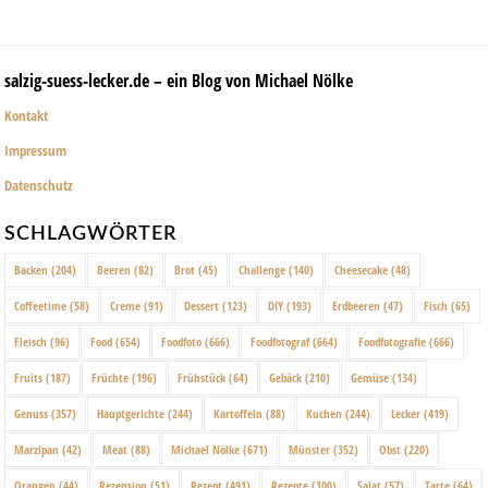
salzig-suess-lecker.de – ein Blog von Michael Nölke
Kontakt
Impressum
Datenschutz
SCHLAGWÖRTER
Backen
(204)
Beeren
(82)
Brot
(45)
Challenge
(140)
Cheesecake
(48)
Coffeetime
(58)
Creme
(91)
Dessert
(123)
DIY
(193)
Erdbeeren
(47)
Fisch
(65)
Fleisch
(96)
Food
(654)
Foodfoto
(666)
Foodfotograf
(664)
Foodfotografie
(666)
Fruits
(187)
Früchte
(196)
Frühstück
(64)
Gebäck
(210)
Gemüse
(134)
Genuss
(357)
Hauptgerichte
(244)
Kartoffeln
(88)
Kuchen
(244)
Lecker
(419)
Marzipan
(42)
Meat
(88)
Michael Nölke
(671)
Münster
(352)
Obst
(220)
Orangen
(44)
Rezension
(51)
Rezept
(491)
Rezepte
(100)
Salat
(57)
Tarte
(64)