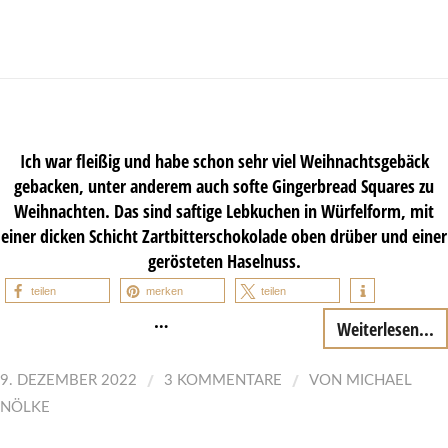
Ich war fleißig und habe schon sehr viel Weihnachtsgebäck
gebacken, unter anderem auch softe Gingerbread Squares zu
Weihnachten. Das sind saftige Lebkuchen in Würfelform, mit
einer dicken Schicht Zartbitterschokolade oben drüber und einer
gerösteten Haselnuss.
teilen
merken
teilen
…
Weiterlesen...
/
/
9. DEZEMBER 2022
3 KOMMENTARE
VON
MICHAEL
NÖLKE