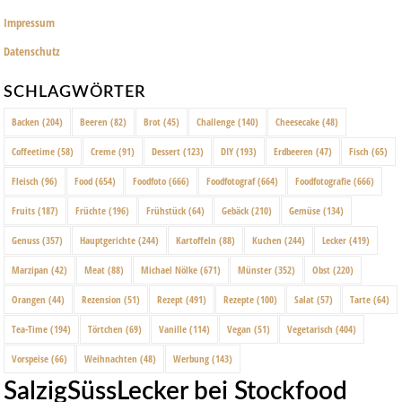
Impressum
Datenschutz
SCHLAGWÖRTER
Backen
(204)
Beeren
(82)
Brot
(45)
Challenge
(140)
Cheesecake
(48)
Coffeetime
(58)
Creme
(91)
Dessert
(123)
DIY
(193)
Erdbeeren
(47)
Fisch
(65)
Fleisch
(96)
Food
(654)
Foodfoto
(666)
Foodfotograf
(664)
Foodfotografie
(666)
Fruits
(187)
Früchte
(196)
Frühstück
(64)
Gebäck
(210)
Gemüse
(134)
Genuss
(357)
Hauptgerichte
(244)
Kartoffeln
(88)
Kuchen
(244)
Lecker
(419)
Marzipan
(42)
Meat
(88)
Michael Nölke
(671)
Münster
(352)
Obst
(220)
Orangen
(44)
Rezension
(51)
Rezept
(491)
Rezepte
(100)
Salat
(57)
Tarte
(64)
Tea-Time
(194)
Törtchen
(69)
Vanille
(114)
Vegan
(51)
Vegetarisch
(404)
Vorspeise
(66)
Weihnachten
(48)
Werbung
(143)
SalzigSüssLecker bei Stockfood