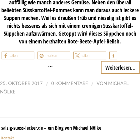
auffällig wie manch anderes Gemüse. Neben den überall
beliebten Süsskartoffel-Pommes kann man daraus auch leckere
Suppen machen. Weil es draußen trüb und nieselig ist gibt es
nichts besseres als sich mit einem cremigen Süsskartoffel-
Süppchen aufzuwärmen. Getoppt wird dieses Süppchen noch
von einem herzhaften Rote-Beete-Apfel-Relish.
teilen
merken
teilen
…
Weiterlesen...
/
/
25. OKTOBER 2017
0 KOMMENTARE
VON
MICHAEL
NÖLKE
salzig-suess-lecker.de – ein Blog von Michael Nölke
Kontakt