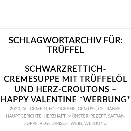
SCHLAGWORTARCHIV FÜR:
TRÜFFEL
SCHWARZRETTICH-
CREMESUPPE MIT TRÜFFELÖL
UND HERZ-CROUTONS –
HAPPY VALENTINE *WERBUNG*
2020
,
ALLGEMEIN
,
FOTOGRAFIE
,
GEMÜSE
,
GETRÄNKE
,
HAUPTGERICHTE
,
HERZHAFT
,
MÜNSTER
,
REZEPT
,
SAFRAN
,
SUPPE
,
VEGETARISCH
,
WEIN
,
WERBUNG