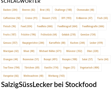
SCHLAGWÖRTER
Backen
(204)
Beeren
(82)
Brot
(45)
Challenge
(140)
Cheesecake
(48)
Coffeetime
(58)
Creme
(91)
Dessert
(123)
DIY
(193)
Erdbeeren
(47)
Fisch
(65)
Fleisch
(96)
Food
(654)
Foodfoto
(666)
Foodfotograf
(664)
Foodfotografie
(666)
Fruits
(187)
Früchte
(196)
Frühstück
(64)
Gebäck
(210)
Gemüse
(134)
Genuss
(357)
Hauptgerichte
(244)
Kartoffeln
(88)
Kuchen
(244)
Lecker
(419)
Marzipan
(42)
Meat
(88)
Michael Nölke
(671)
Münster
(352)
Obst
(220)
Orangen
(44)
Rezension
(51)
Rezept
(491)
Rezepte
(100)
Salat
(57)
Tarte
(64)
Tea-Time
(194)
Törtchen
(69)
Vanille
(114)
Vegan
(51)
Vegetarisch
(404)
Vorspeise
(66)
Weihnachten
(48)
Werbung
(143)
SalzigSüssLecker bei Stockfood