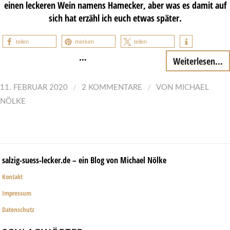
einen leckeren Wein namens Hamecker, aber was es damit auf
sich hat erzähl ich euch etwas später.
teilen
merken
teilen
…
Weiterlesen...
/
/
11. FEBRUAR 2020
2 KOMMENTARE
VON
MICHAEL
NÖLKE
salzig-suess-lecker.de – ein Blog von Michael Nölke
Kontakt
Impressum
Datenschutz