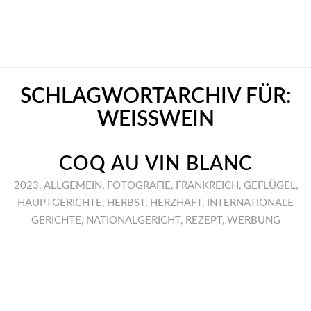
SCHLAGWORTARCHIV FÜR:
WEISSWEIN
COQ AU VIN BLANC
2023
,
ALLGEMEIN
,
FOTOGRAFIE
,
FRANKREICH
,
GEFLÜGEL
,
HAUPTGERICHTE
,
HERBST
,
HERZHAFT
,
INTERNATIONALE
GERICHTE
,
NATIONALGERICHT
,
REZEPT
,
WERBUNG