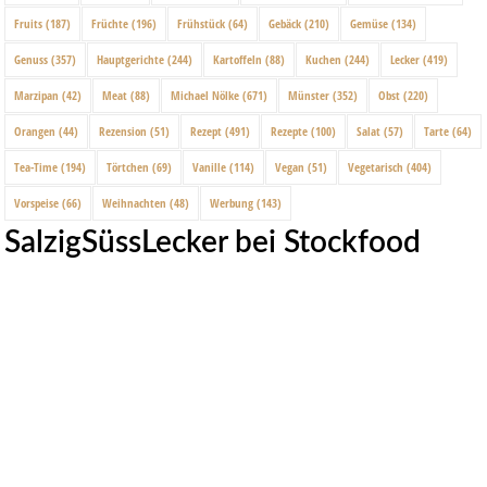
Fruits
(187)
Früchte
(196)
Frühstück
(64)
Gebäck
(210)
Gemüse
(134)
Genuss
(357)
Hauptgerichte
(244)
Kartoffeln
(88)
Kuchen
(244)
Lecker
(419)
Marzipan
(42)
Meat
(88)
Michael Nölke
(671)
Münster
(352)
Obst
(220)
Orangen
(44)
Rezension
(51)
Rezept
(491)
Rezepte
(100)
Salat
(57)
Tarte
(64)
Tea-Time
(194)
Törtchen
(69)
Vanille
(114)
Vegan
(51)
Vegetarisch
(404)
Vorspeise
(66)
Weihnachten
(48)
Werbung
(143)
SalzigSüssLecker bei Stockfood