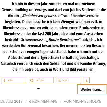
Ich bin in diesem Jahr zum ersten mal mit meinem
Genussfoodblog unterwegs und darf von Juli bis September die
Aktion
„
Rheinhessen geniessen
“
von
Rheinhessenwein
begleiten. Dabei besuche ich kein Weingut wie man evtl. in
Rheinhessen vermuten würde, sondern einen Produzenten in
Rheinhessen der die fast 200 Jahre alte und vom Aussterben
bedrohte Schweinerasse
„Bunte Bentheimer
“ aufzieht. Ich
werde den Hof zweimal besuchen. Bei meinem ersten Besuch,
der schon vor einigen Tagen stattfand, habe ich mich mit der
Aufzucht und der artgerechten Tierhaltung beschäftigt.
Natürlich werde ich euch den Selztalhof und die Familie Antony,
die ihn betreibt, auch in Wort und Bild vorstellen.
teilen
merken
teilen
…
Weiterlesen...
/
/
13. JULI 2019
6 KOMMENTARE
VON
MICHAEL NÖLKE