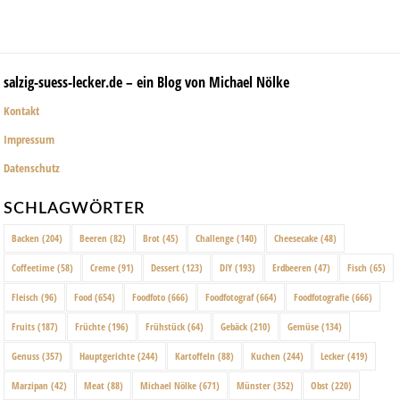
salzig-suess-lecker.de – ein Blog von Michael Nölke
Kontakt
Impressum
Datenschutz
SCHLAGWÖRTER
Backen
(204)
Beeren
(82)
Brot
(45)
Challenge
(140)
Cheesecake
(48)
Coffeetime
(58)
Creme
(91)
Dessert
(123)
DIY
(193)
Erdbeeren
(47)
Fisch
(65)
Fleisch
(96)
Food
(654)
Foodfoto
(666)
Foodfotograf
(664)
Foodfotografie
(666)
Fruits
(187)
Früchte
(196)
Frühstück
(64)
Gebäck
(210)
Gemüse
(134)
Genuss
(357)
Hauptgerichte
(244)
Kartoffeln
(88)
Kuchen
(244)
Lecker
(419)
Marzipan
(42)
Meat
(88)
Michael Nölke
(671)
Münster
(352)
Obst
(220)