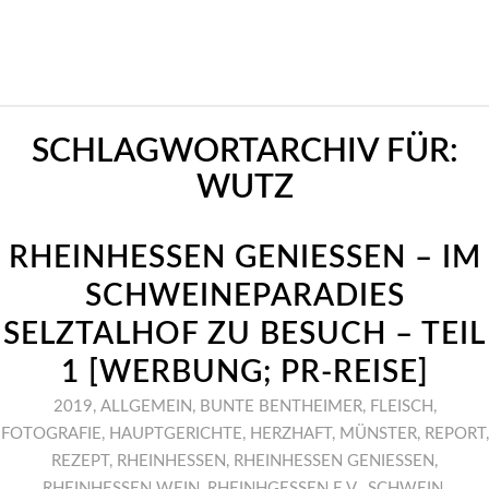
SCHLAGWORTARCHIV FÜR:
WUTZ
RHEINHESSEN GENIESSEN – IM
SCHWEINEPARADIES
SELZTALHOF ZU BESUCH – TEIL
1 [WERBUNG; PR-REISE]
2019
,
ALLGEMEIN
,
BUNTE BENTHEIMER
,
FLEISCH
,
FOTOGRAFIE
,
HAUPTGERICHTE
,
HERZHAFT
,
MÜNSTER
,
REPORT
,
REZEPT
,
RHEINHESSEN
,
RHEINHESSEN GENIESSEN
,
RHEINHESSEN WEIN
,
RHEINHGESSEN E.V.
,
SCHWEIN
,