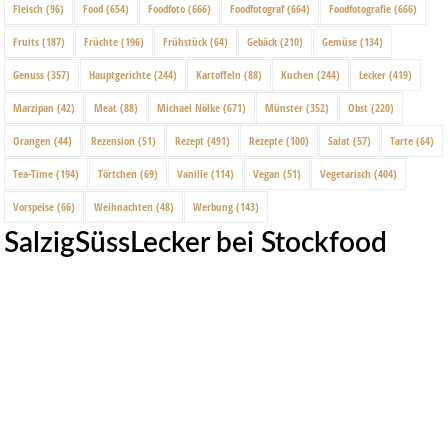
Fleisch
(96)
Food
(654)
Foodfoto
(666)
Foodfotograf
(664)
Foodfotografie
(666)
Fruits
(187)
Früchte
(196)
Frühstück
(64)
Gebäck
(210)
Gemüse
(134)
Genuss
(357)
Hauptgerichte
(244)
Kartoffeln
(88)
Kuchen
(244)
Lecker
(419)
Marzipan
(42)
Meat
(88)
Michael Nölke
(671)
Münster
(352)
Obst
(220)
Orangen
(44)
Rezension
(51)
Rezept
(491)
Rezepte
(100)
Salat
(57)
Tarte
(64)
Tea-Time
(194)
Törtchen
(69)
Vanille
(114)
Vegan
(51)
Vegetarisch
(404)
Vorspeise
(66)
Weihnachten
(48)
Werbung
(143)
SalzigSüssLecker bei Stockfood