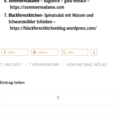
Sommermadame –
Baguette – ganz einfach
–
https://sommermadame.com
Blackforestkitchen-
Spinatsalat mit Nüssen und
Schwarzwälder Schinken
–
https://blackforestkitchenblog.wordpress.com/
teilen
merken
teilen
/
/
7. MAI 2017
7 KOMMENTARE
VON
MICHAEL NÖLKE
Eintrag teilen