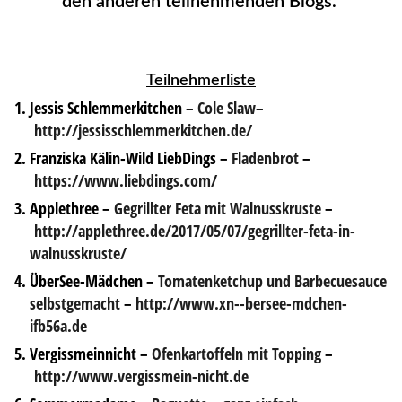
den anderen teilnehmenden Blogs.
Teilnehmerliste
Jessis Schlemmerkitchen –
Cole Slaw
–
http://jessisschlemmerkitchen.de/
Franziska Kälin-Wild LiebDings –
Fladenbrot
–
https://www.liebdings.com/
Applethree –
Gegrillter Feta mit Walnusskruste
–
http://applethree.de/2017/05/07/gegrillter-feta-in-
walnusskruste/
ÜberSee-Mädchen –
Tomatenketchup und Barbecuesauce
selbstgemacht
–
http://www.xn--bersee-mdchen-
ifb56a.de
Vergissmeinnicht –
Ofenkartoffeln mit Topping
–
http://www.vergissmein-nicht.de