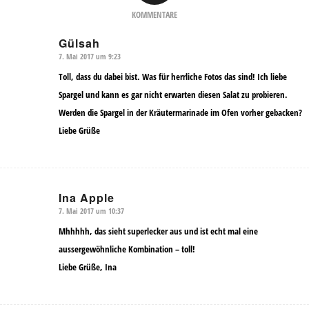
KOMMENTARE
Gülsah
7. Mai 2017 um 9:23
sagte:
Toll, dass du dabei bist. Was für herrliche Fotos das sind! Ich liebe
Spargel und kann es gar nicht erwarten diesen Salat zu probieren.
Werden die Spargel in der Kräutermarinade im Ofen vorher gebacken?
Liebe Grüße
Ina Apple
7. Mai 2017 um 10:37
sagte:
Mhhhhh, das sieht superlecker aus und ist echt mal eine
aussergewöhnliche Kombination – toll!
Liebe Grüße, Ina