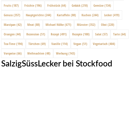
Fruits
(187)
Früchte
(196)
Frühstück
(64)
Gebäck
(210)
Gemüse
(134)
Genuss
(357)
Hauptgerichte
(244)
Kartoffeln
(88)
Kuchen
(244)
Lecker
(419)
Marzipan
(42)
Meat
(88)
Michael Nölke
(671)
Münster
(352)
Obst
(220)
Orangen
(44)
Rezension
(51)
Rezept
(491)
Rezepte
(100)
Salat
(57)
Tarte
(64)
Tea-Time
(194)
Törtchen
(69)
Vanille
(114)
Vegan
(51)
Vegetarisch
(404)
Vorspeise
(66)
Weihnachten
(48)
Werbung
(143)
SalzigSüssLecker bei Stockfood