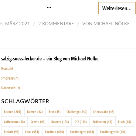
…
Weiterlesen...
/
/
5. MÄRZ 2021
2 KOMMENTARE
VON
MICHAEL NÖLKE
salzig-suess-lecker.de – ein Blog von Michael Nölke
Kontakt
Impressum
Datenschutz
SCHLAGWÖRTER
Backen
(204)
Beeren
(82)
Brot
(45)
Challenge
(140)
Cheesecake
(48)
Coffeetime
(58)
Creme
(91)
Dessert
(123)
DIY
(193)
Erdbeeren
(47)
Fisch
(65)
Fleisch
(96)
Food
(654)
Foodfoto
(666)
Foodfotograf
(664)
Foodfotografie
(666)