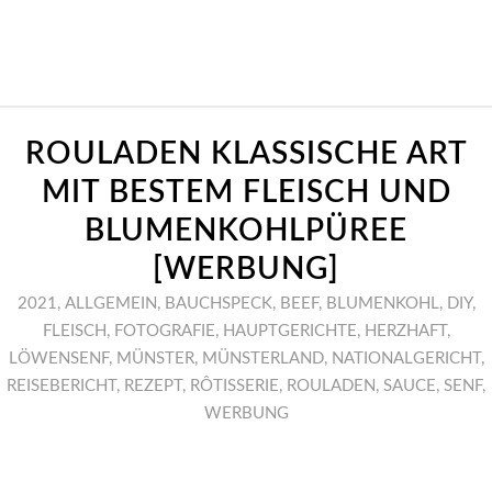
ROULADEN KLASSISCHE ART
MIT BESTEM FLEISCH UND
BLUMENKOHLPÜREE
[WERBUNG]
2021
,
ALLGEMEIN
,
BAUCHSPECK
,
BEEF
,
BLUMENKOHL
,
DIY
,
FLEISCH
,
FOTOGRAFIE
,
HAUPTGERICHTE
,
HERZHAFT
,
LÖWENSENF
,
MÜNSTER
,
MÜNSTERLAND
,
NATIONALGERICHT
,
REISEBERICHT
,
REZEPT
,
RÔTISSERIE
,
ROULADEN
,
SAUCE
,
SENF
,
WERBUNG