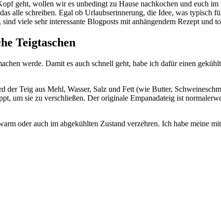
 Kopf geht, wollen wir es unbedingt zu Hause nachkochen und euch i
s alle schreiben. Egal ob Urlaubserinnerung, die Idee, was typisch fü
sind viele sehr interessante Blogposts mit anhängendem Rezept und toll
che Teigtaschen
 machen werde. Damit es auch schnell geht, habe ich dafür einen gekühl
 der Teig aus Mehl, Wasser, Salz und Fett (wie Butter, Schweineschmal
, um sie zu verschließen. Der originale Empanadateig ist normalerweise
auwarm oder auch im abgekühlten Zustand verzehren. Ich habe meine mi