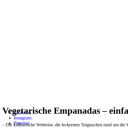
Vegetarische Empanadas – einfa
Facebook
Instagram
Pinterest
– Die kulinarische Weltreise, die leckersten Teigtaschen rund um die 