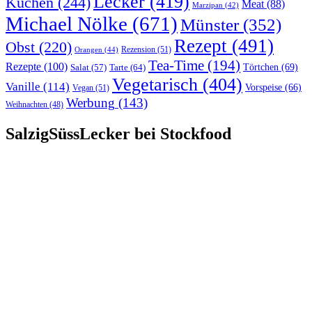
Lecker
(419)
Kuchen
(244)
Meat
(88)
Marzipan
(42)
Michael Nölke
(671)
Münster
(352)
Rezept
(491)
Obst
(220)
Rezension
(51)
Orangen
(44)
Tea-Time
(194)
Rezepte
(100)
Törtchen
(69)
Tarte
(64)
Salat
(57)
Vegetarisch
(404)
Vanille
(114)
Vorspeise
(66)
Vegan
(51)
Werbung
(143)
Weihnachten
(48)
SalzigSüssLecker bei Stockfood