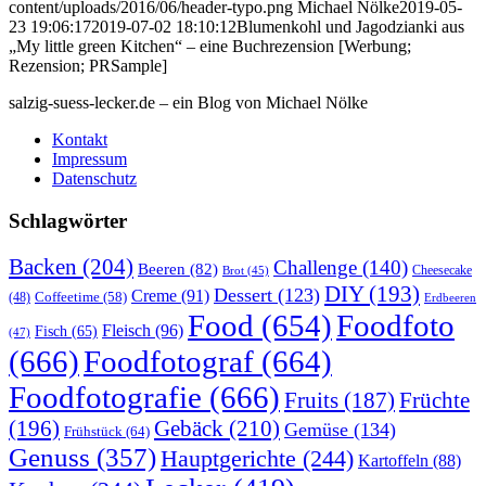
content/uploads/2016/06/header-typo.png
Michael Nölke
2019-05-
23 19:06:17
2019-07-02 18:10:12
Blumenkohl und Jagodzianki aus
„My little green Kitchen“ – eine Buchrezension [Werbung;
Rezension; PRSample]
salzig-suess-lecker.de – ein Blog von Michael Nölke
Kontakt
Impressum
Datenschutz
Schlagwörter
Backen
(204)
Challenge
(140)
Beeren
(82)
Brot
(45)
Cheesecake
DIY
(193)
Dessert
(123)
Creme
(91)
Coffeetime
(58)
(48)
Erdbeeren
Food
(654)
Foodfoto
Fleisch
(96)
Fisch
(65)
(47)
(666)
Foodfotograf
(664)
Foodfotografie
(666)
Früchte
Fruits
(187)
(196)
Gebäck
(210)
Gemüse
(134)
Frühstück
(64)
Genuss
(357)
Hauptgerichte
(244)
Kartoffeln
(88)