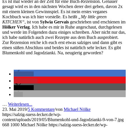
Es ist mal wieder an der Zeit für eine Buch-Rezension. Genauer
gesagt wird es in den nächsten Wochen derer drei geben, davon 2x
mit einem kleinen Gewinnspiel. Es ist mein erstes veganes
Kochbuch was ich hier vorstelle. Es heißt
„My little green
KITCHEN“
, ist von
Sylwia Gervais
geschrieben und erschienen im
Hölker Verlag
. Ich habe es mir in Ruhe angeschaut, durchgelesen
und werde im Folgenden dazu einiges schreiben. Aber nicht nur das,
ich habe natürlich auch zwei Rezepte aus dem Buch ausprobiert.
Zur Rezension reiche ich euch erst etwas salziges und dann gibt es
einen süßen Abschluss und beides ist natürlich sehr lecker. Es gibt
Blumenkohl und Jagodzianki. Na, neugierig geworden?
teilen
merken
teilen
…
Weiterlesen...
23. Mai 2019
/
5 Kommentare
/
von
Michael Nölke
https://salzig-suess-lecker.de/wp-
content/uploads/2019/05/Blumenkohl-und-Jagodzianki-9-von-7.jpg
668
1000
Michael Nölke
https://salzig-suess-lecker.de/wp-