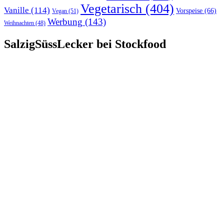
Vegetarisch
(404)
Vanille
(114)
Vorspeise
(66)
Vegan
(51)
Werbung
(143)
Weihnachten
(48)
SalzigSüssLecker bei Stockfood