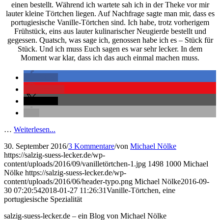
einen bestellt. Während ich wartete sah ich in der Theke vor mir
lauter kleine Törtchen liegen. Auf Nachfrage sagte man mir, dass es
portugiesische Vanille-Törtchen sind. Ich habe, trotz vorherigem
Frühstück, eins aus lauter kulinarischer Neugierde bestellt und
gegessen. Quatsch, was sage ich, genossen habe ich es – Stück für
Stück. Und ich muss Euch sagen es war sehr lecker. In dem
Moment war klar, dass ich das auch einmal machen muss.
teilen
merken
teilen
…
Weiterlesen...
30. September 2016
/
3 Kommentare
/
von
Michael Nölke
https://salzig-suess-lecker.de/wp-
content/uploads/2016/09/vanilletörtchen-1.jpg
1498
1000
Michael
Nölke
https://salzig-suess-lecker.de/wp-
content/uploads/2016/06/header-typo.png
Michael Nölke
2016-09-
30 07:20:54
2018-01-27 11:26:31
Vanille-Törtchen, eine
portugiesische Spezialität
salzig-suess-lecker.de – ein Blog von Michael Nölke