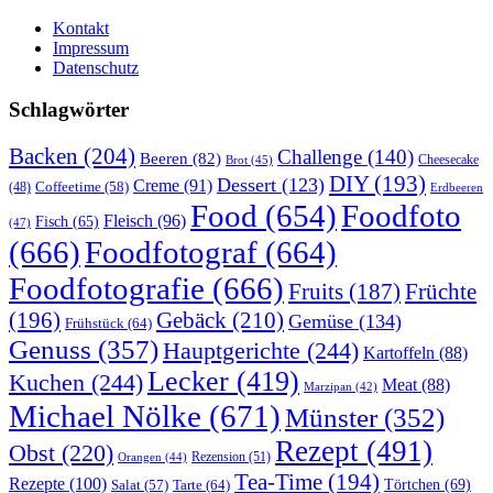
Kontakt
Impressum
Datenschutz
Schlagwörter
Backen
(204)
Challenge
(140)
Beeren
(82)
Brot
(45)
Cheesecake
DIY
(193)
Dessert
(123)
Creme
(91)
Coffeetime
(58)
(48)
Erdbeeren
Food
(654)
Foodfoto
Fleisch
(96)
Fisch
(65)
(47)
(666)
Foodfotograf
(664)
Foodfotografie
(666)
Früchte
Fruits
(187)
(196)
Gebäck
(210)
Gemüse
(134)
Frühstück
(64)
Genuss
(357)
Hauptgerichte
(244)
Kartoffeln
(88)
Lecker
(419)
Kuchen
(244)
Meat
(88)
Marzipan
(42)
Michael Nölke
(671)
Münster
(352)
Rezept
(491)
Obst
(220)
Rezension
(51)
Orangen
(44)
Tea-Time
(194)
Rezepte
(100)
Törtchen
(69)
Tarte
(64)
Salat
(57)