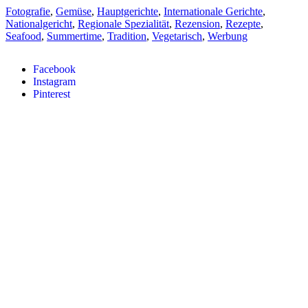
Fotografie
,
Gemüse
,
Hauptgerichte
,
Internationale Gerichte
,
Nationalgericht
,
Regionale Spezialität
,
Rezension
,
Rezepte
,
Seafood
,
Summertime
,
Tradition
,
Vegetarisch
,
Werbung
Facebook
Instagram
Pinterest