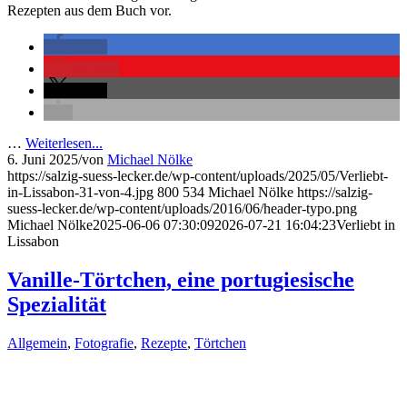
Rezepten aus dem Buch vor.
teilen
merken
teilen
…
Weiterlesen...
6. Juni 2025
/
von
Michael Nölke
https://salzig-suess-lecker.de/wp-content/uploads/2025/05/Verliebt-
in-Lissabon-31-von-4.jpg
800
534
Michael Nölke
https://salzig-
suess-lecker.de/wp-content/uploads/2016/06/header-typo.png
Michael Nölke
2025-06-06 07:30:09
2026-07-21 16:04:23
Verliebt in
Lissabon
Vanille-Törtchen, eine portugiesische
Spezialität
Allgemein
,
Fotografie
,
Rezepte
,
Törtchen