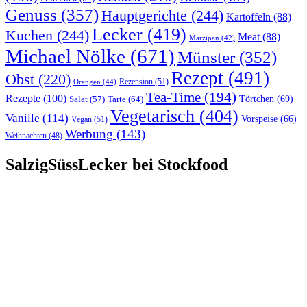
Genuss
(357)
Hauptgerichte
(244)
Kartoffeln
(88)
Lecker
(419)
Kuchen
(244)
Meat
(88)
Marzipan
(42)
Michael Nölke
(671)
Münster
(352)
Rezept
(491)
Obst
(220)
Rezension
(51)
Orangen
(44)
Tea-Time
(194)
Rezepte
(100)
Törtchen
(69)
Tarte
(64)
Salat
(57)
Vegetarisch
(404)
Vanille
(114)
Vorspeise
(66)
Vegan
(51)
Werbung
(143)
Weihnachten
(48)
SalzigSüssLecker bei Stockfood