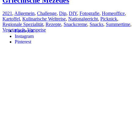
Griechische Mezedes
2021
,
Allgemein
,
Challenge
,
Dip
,
DIY
,
Fotografie
,
Homeoffice
,
Kartoffel
,
Kulinarische Weltreise
,
Nationalgericht
,
Picknick
,
Regionale Spezialität
,
Rezepte
,
Snackcreme
,
Snacks
,
Summertime
,
Vegetarisch
,
Vorspeise
Facebook
Instagram
Pinterest