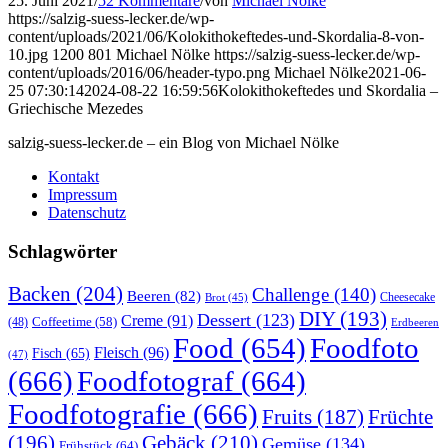
25. Juni 2021
/
52 Kommentare
/
von
Michael Nölke
https://salzig-suess-lecker.de/wp-
content/uploads/2021/06/Kolokithokeftedes-und-Skordalia-8-von-
10.jpg
1200
801
Michael Nölke
https://salzig-suess-lecker.de/wp-
content/uploads/2016/06/header-typo.png
Michael Nölke
2021-06-
25 07:30:14
2024-08-22 16:59:56
Kolokithokeftedes und Skordalia –
Griechische Mezedes
salzig-suess-lecker.de – ein Blog von Michael Nölke
Kontakt
Impressum
Datenschutz
Schlagwörter
Backen
(204)
Challenge
(140)
Beeren
(82)
Brot
(45)
Cheesecake
DIY
(193)
Dessert
(123)
Creme
(91)
Coffeetime
(58)
(48)
Erdbeeren
Food
(654)
Foodfoto
Fleisch
(96)
Fisch
(65)
(47)
(666)
Foodfotograf
(664)
Foodfotografie
(666)
Früchte
Fruits
(187)
(196)
Gebäck
(210)
Gemüse
(134)
Frühstück
(64)