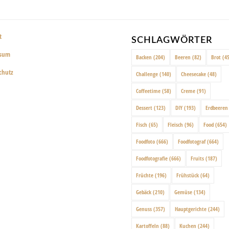
t
SCHLAGWÖRTER
ssum
Backen
(204)
Beeren
(82)
Brot
(45
chutz
Challenge
(140)
Cheesecake
(48)
Coffeetime
(58)
Creme
(91)
Dessert
(123)
DIY
(193)
Erdbeeren
Fisch
(65)
Fleisch
(96)
Food
(654)
Foodfoto
(666)
Foodfotograf
(664)
Foodfotografie
(666)
Fruits
(187)
Früchte
(196)
Frühstück
(64)
Gebäck
(210)
Gemüse
(134)
Genuss
(357)
Hauptgerichte
(244)
Kartoffeln
(88)
Kuchen
(244)