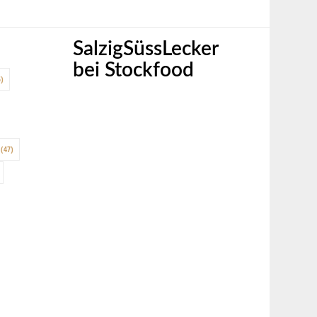
SalzigSüssLecker
bei Stockfood
)
(47)