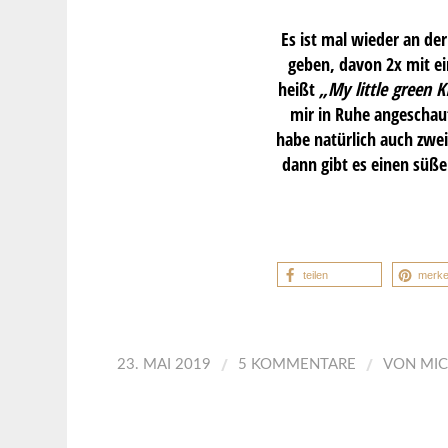
Es ist mal wieder an de
geben, davon 2x mit ei
heißt
„My little green 
mir in Ruhe angeschaut
habe natürlich auch zwei
dann gibt es einen süße
teilen
merk
/
/
23. MAI 2019
5 KOMMENTARE
VON
MIC