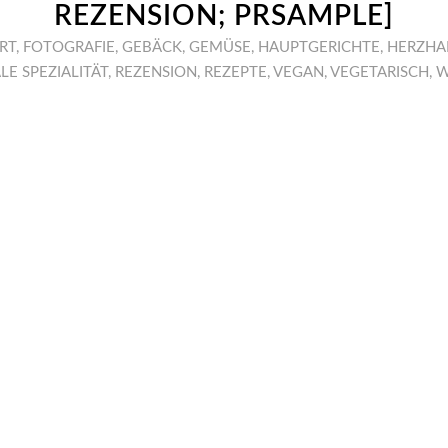
REZENSION; PRSAMPLE]
RT
,
FOTOGRAFIE
,
GEBÄCK
,
GEMÜSE
,
HAUPTGERICHTE
,
HERZHA
LE SPEZIALITÄT
,
REZENSION
,
REZEPTE
,
VEGAN
,
VEGETARISCH
,
W