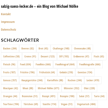
salzig-suess-lecker.de – ein Blog von Michael Nölke
Kontakt
Impressum
Datenschutz
SCHLAGWÖRTER
Backen
(204)
Beeren
(82)
Brot
(45)
Challenge
(140)
Cheesecake
(48)
Coffeetime
(58)
Creme
(91)
Dessert
(123)
DIY
(193)
Erdbeeren
(47)
Fisch
(65)
Fleisch
(96)
Food
(654)
Foodfoto
(666)
Foodfotograf
(664)
Foodfotografie
(666)
Fruits
(187)
Früchte
(196)
Frühstück
(64)
Gebäck
(210)
Gemüse
(134)
Genuss
(357)
Hauptgerichte
(244)
Kartoffeln
(88)
Kuchen
(244)
Lecker
(419)
Marzipan
(42)
Meat
(88)
Michael Nölke
(671)
Münster
(352)
Obst
(220)
Orangen
(44)
Rezension
(51)
Rezept
(491)
Rezepte
(100)
Salat
(57)
Tarte
(64)
Tea-Time
(194)
Törtchen
(69)
Vanille
(114)
Vegan
(51)
Vegetarisch
(404)