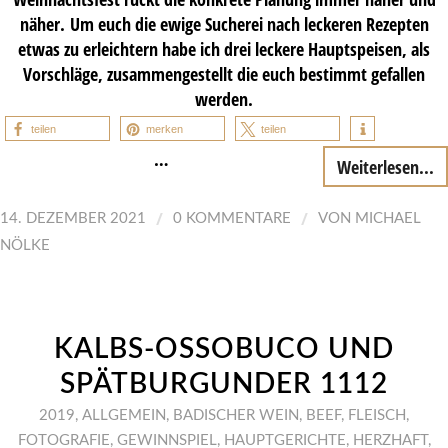
näher. Um euch die ewige Sucherei nach leckeren Rezepten
etwas zu erleichtern habe ich drei leckere Hauptspeisen, als
Vorschläge, zusammengestellt die euch bestimmt gefallen
werden.
teilen
merken
teilen
…
Weiterlesen...
/
/
14. DEZEMBER 2021
0 KOMMENTARE
VON
MICHAEL
NÖLKE
KALBS-OSSOBUCO UND
SPÄTBURGUNDER 1112
2019
,
ALLGEMEIN
,
BADISCHER WEIN
,
BEEF
,
FLEISCH
,
FOTOGRAFIE
,
GEWINNSPIEL
,
HAUPTGERICHTE
,
HERZHAFT
,