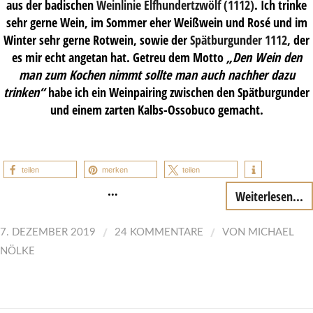
aus der badischen
Weinlinie Elfhundertzwölf (1112)
. Ich trinke
sehr gerne Wein, im Sommer eher Weißwein und Rosé und im
Winter sehr gerne Rotwein, sowie der
Spätburgunder 1112
, der
es mir echt angetan hat. Getreu dem Motto
„Den Wein den
man zum Kochen nimmt sollte man auch nachher dazu
trinken“
habe ich ein Weinpairing zwischen den Spätburgunder
und einem zarten Kalbs-Ossobuco gemacht.
teilen
merken
teilen
…
Weiterlesen...
/
/
7. DEZEMBER 2019
24 KOMMENTARE
VON
MICHAEL
NÖLKE