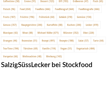
Coffeetime
(58)
Creme
(91)
Dessert
(123)
DIY
(193)
Erdbeeren
(47)
Fisch
(65)
Fleisch
(96)
Food
(654)
Foodfoto
(666)
Foodfotograf
(664)
Foodfotografie
(666)
Fruits
(187)
Früchte
(196)
Frühstück
(64)
Gebäck
(210)
Gemüse
(134)
Genuss
(357)
Hauptgerichte
(244)
Kartoffeln
(88)
Kuchen
(244)
Lecker
(419)
Marzipan
(42)
Meat
(88)
Michael Nölke
(671)
Münster
(352)
Obst
(220)
Orangen
(44)
Rezension
(51)
Rezept
(491)
Rezepte
(100)
Salat
(57)
Tarte
(64)
Tea-Time
(194)
Törtchen
(69)
Vanille
(114)
Vegan
(51)
Vegetarisch
(404)
Vorspeise
(66)
Weihnachten
(48)
Werbung
(143)
SalzigSüssLecker bei Stockfood