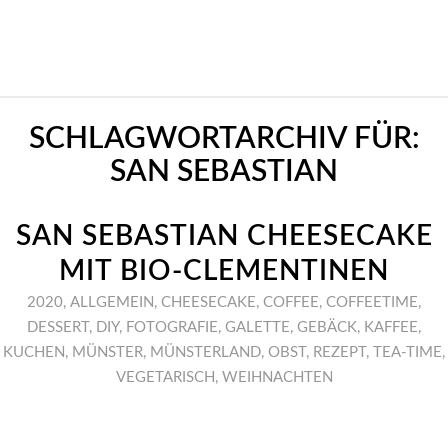
SCHLAGWORTARCHIV FÜR:
SAN SEBASTIAN
SAN SEBASTIAN CHEESECAKE
MIT BIO-CLEMENTINEN
2020
,
ALLGEMEIN
,
CHEESECAKE
,
COFFEE
,
COFFEETIME
,
DESSERT
,
DIY
,
FOTOGRAFIE
,
GALETTE
,
GEBÄCK
,
KAFFEE
,
KUCHEN
,
MÜNSTER
,
MÜNSTERLAND
,
OBST
,
REZEPT
,
TEA-TIME
,
VEGETARISCH
,
WEIHNACHTEN