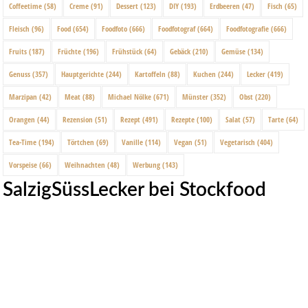
Coffeetime
(58)
Creme
(91)
Dessert
(123)
DIY
(193)
Erdbeeren
(47)
Fisch
(65)
Fleisch
(96)
Food
(654)
Foodfoto
(666)
Foodfotograf
(664)
Foodfotografie
(666)
Fruits
(187)
Früchte
(196)
Frühstück
(64)
Gebäck
(210)
Gemüse
(134)
Genuss
(357)
Hauptgerichte
(244)
Kartoffeln
(88)
Kuchen
(244)
Lecker
(419)
Marzipan
(42)
Meat
(88)
Michael Nölke
(671)
Münster
(352)
Obst
(220)
Orangen
(44)
Rezension
(51)
Rezept
(491)
Rezepte
(100)
Salat
(57)
Tarte
(64)
Tea-Time
(194)
Törtchen
(69)
Vanille
(114)
Vegan
(51)
Vegetarisch
(404)
Vorspeise
(66)
Weihnachten
(48)
Werbung
(143)
SalzigSüssLecker bei Stockfood