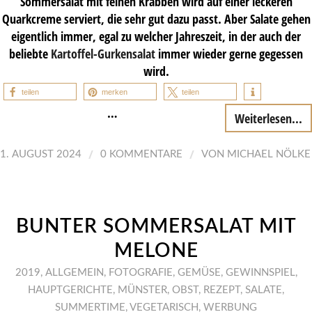
Sommersalat mit feinen Krabben wird auf einer leckeren
Quarkcreme serviert, die sehr gut dazu passt. Aber Salate gehen
eigentlich immer, egal zu welcher Jahreszeit, in der auch der
beliebte
Kartoffel-Gurkensalat
immer wieder gerne gegessen
wird.
teilen
merken
teilen
…
Weiterlesen...
/
/
1. AUGUST 2024
0 KOMMENTARE
VON
MICHAEL NÖLKE
BUNTER SOMMERSALAT MIT
MELONE
2019
,
ALLGEMEIN
,
FOTOGRAFIE
,
GEMÜSE
,
GEWINNSPIEL
,
HAUPTGERICHTE
,
MÜNSTER
,
OBST
,
REZEPT
,
SALATE
,
SUMMERTIME
,
VEGETARISCH
,
WERBUNG