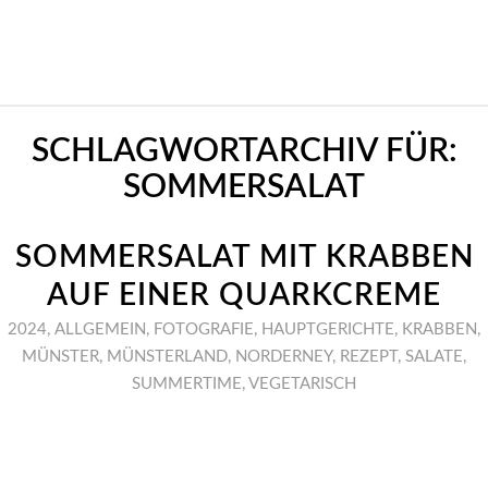
SCHLAGWORTARCHIV FÜR:
SOMMERSALAT
SOMMERSALAT MIT KRABBEN
AUF EINER QUARKCREME
2024
,
ALLGEMEIN
,
FOTOGRAFIE
,
HAUPTGERICHTE
,
KRABBEN
,
MÜNSTER
,
MÜNSTERLAND
,
NORDERNEY
,
REZEPT
,
SALATE
,
SUMMERTIME
,
VEGETARISCH