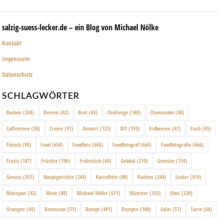
salzig-suess-lecker.de – ein Blog von Michael Nölke
Kontakt
Impressum
Datenschutz
SCHLAGWÖRTER
Backen
(204)
Beeren
(82)
Brot
(45)
Challenge
(140)
Cheesecake
(48)
Coffeetime
(58)
Creme
(91)
Dessert
(123)
DIY
(193)
Erdbeeren
(47)
Fisch
(65)
Fleisch
(96)
Food
(654)
Foodfoto
(666)
Foodfotograf
(664)
Foodfotografie
(666)
Fruits
(187)
Früchte
(196)
Frühstück
(64)
Gebäck
(210)
Gemüse
(134)
Genuss
(357)
Hauptgerichte
(244)
Kartoffeln
(88)
Kuchen
(244)
Lecker
(419)
Marzipan
(42)
Meat
(88)
Michael Nölke
(671)
Münster
(352)
Obst
(220)
Orangen
(44)
Rezension
(51)
Rezept
(491)
Rezepte
(100)
Salat
(57)
Tarte
(64)