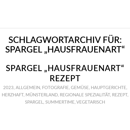
SCHLAGWORTARCHIV FÜR:
SPARGEL „HAUSFRAUENART“
SPARGEL „HAUSFRAUENART“
REZEPT
2023
,
ALLGEMEIN
,
FOTOGRAFIE
,
GEMÜSE
,
HAUPTGERICHTE
,
HERZHAFT
,
MÜNSTERLAND
,
REGIONALE SPEZIALITÄT
,
REZEPT
,
SPARGEL
,
SUMMERTIME
,
VEGETARISCH