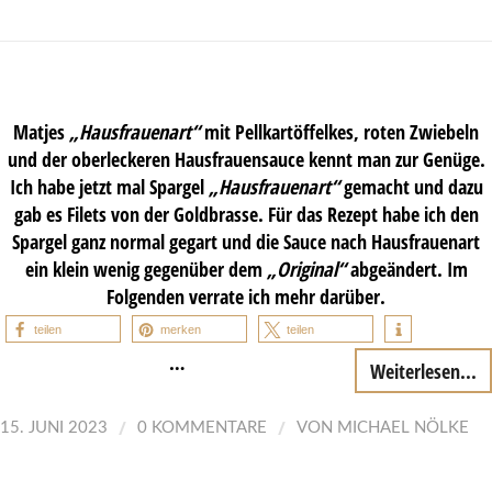
Matjes
„Hausfrauenart“
mit Pellkartöffelkes, roten Zwiebeln
und der oberleckeren Hausfrauensauce kennt man zur Genüge.
Ich habe jetzt mal Spargel
„Hausfrauenart“
gemacht und dazu
gab es Filets von der Goldbrasse. Für das Rezept habe ich den
Spargel ganz normal gegart und die Sauce nach Hausfrauenart
ein klein wenig gegenüber dem
„Original“
abgeändert. Im
Folgenden verrate ich mehr darüber.
teilen
merken
teilen
…
Weiterlesen...
/
/
15. JUNI 2023
0 KOMMENTARE
VON
MICHAEL NÖLKE