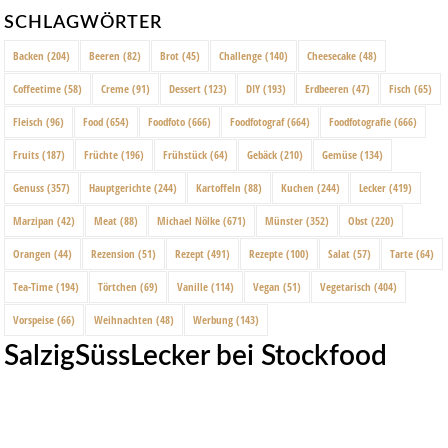
SCHLAGWÖRTER
Backen
(204)
Beeren
(82)
Brot
(45)
Challenge
(140)
Cheesecake
(48)
Coffeetime
(58)
Creme
(91)
Dessert
(123)
DIY
(193)
Erdbeeren
(47)
Fisch
(65)
Fleisch
(96)
Food
(654)
Foodfoto
(666)
Foodfotograf
(664)
Foodfotografie
(666)
Fruits
(187)
Früchte
(196)
Frühstück
(64)
Gebäck
(210)
Gemüse
(134)
Genuss
(357)
Hauptgerichte
(244)
Kartoffeln
(88)
Kuchen
(244)
Lecker
(419)
Marzipan
(42)
Meat
(88)
Michael Nölke
(671)
Münster
(352)
Obst
(220)
Orangen
(44)
Rezension
(51)
Rezept
(491)
Rezepte
(100)
Salat
(57)
Tarte
(64)
Tea-Time
(194)
Törtchen
(69)
Vanille
(114)
Vegan
(51)
Vegetarisch
(404)
Vorspeise
(66)
Weihnachten
(48)
Werbung
(143)
SalzigSüssLecker bei Stockfood