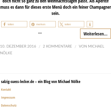
doch nicht so ganz zu den Weihnachtstagen passt. Als Aperitif
muss es dann für dieses erste Menü doch ein feiner Champagner
sein.
teilen
merken
teilen
…
Weiterlesen...
/
/
10. DEZEMBER 2016
2 KOMMENTARE
VON
MICHAEL
NÖLKE
salzig-suess-lecker.de – ein Blog von Michael Nölke
Kontakt
Impressum
Datenschutz