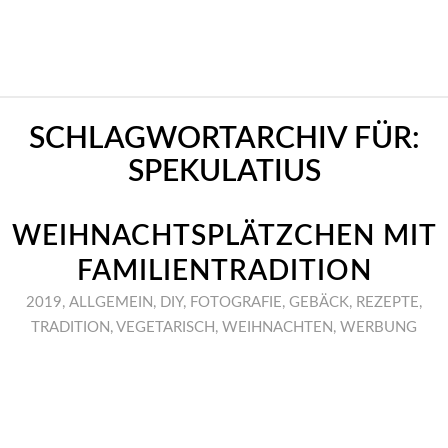
SCHLAGWORTARCHIV FÜR:
SPEKULATIUS
WEIHNACHTSPLÄTZCHEN MIT
FAMILIENTRADITION
2019
,
ALLGEMEIN
,
DIY
,
FOTOGRAFIE
,
GEBÄCK
,
REZEPTE
,
TRADITION
,
VEGETARISCH
,
WEIHNACHTEN
,
WERBUNG