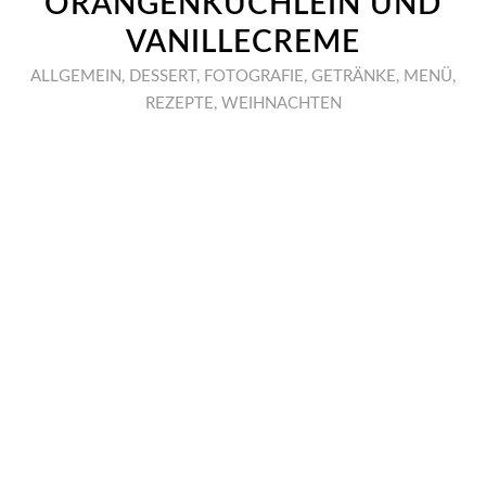
ORANGENKÜCHLEIN UND
VANILLECREME
ALLGEMEIN
,
DESSERT
,
FOTOGRAFIE
,
GETRÄNKE
,
MENÜ
,
REZEPTE
,
WEIHNACHTEN