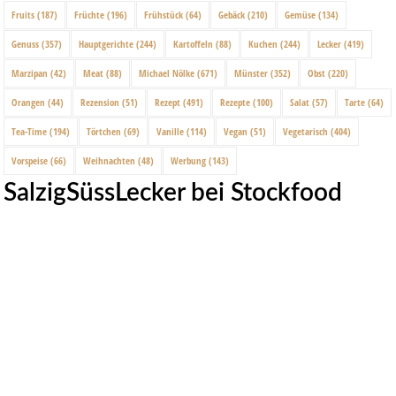
Fruits
(187)
Früchte
(196)
Frühstück
(64)
Gebäck
(210)
Gemüse
(134)
Genuss
(357)
Hauptgerichte
(244)
Kartoffeln
(88)
Kuchen
(244)
Lecker
(419)
Marzipan
(42)
Meat
(88)
Michael Nölke
(671)
Münster
(352)
Obst
(220)
Orangen
(44)
Rezension
(51)
Rezept
(491)
Rezepte
(100)
Salat
(57)
Tarte
(64)
Tea-Time
(194)
Törtchen
(69)
Vanille
(114)
Vegan
(51)
Vegetarisch
(404)
Vorspeise
(66)
Weihnachten
(48)
Werbung
(143)
SalzigSüssLecker bei Stockfood