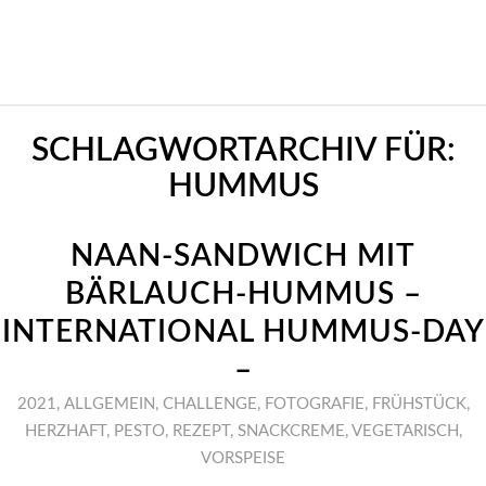
SCHLAGWORTARCHIV FÜR:
HUMMUS
NAAN-SANDWICH MIT
BÄRLAUCH-HUMMUS –
INTERNATIONAL HUMMUS-DAY
–
2021
,
ALLGEMEIN
,
CHALLENGE
,
FOTOGRAFIE
,
FRÜHSTÜCK
,
HERZHAFT
,
PESTO
,
REZEPT
,
SNACKCREME
,
VEGETARISCH
,
VORSPEISE