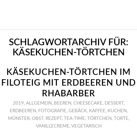
SCHLAGWORTARCHIV FÜR:
KÄSEKUCHEN-TÖRTCHEN
KÄSEKUCHEN-TÖRTCHEN IM
FILOTEIG MIT ERDBEEREN UND
RHABARBER
2019
,
ALLGEMEIN
,
BEEREN
,
CHEESECAKE
,
DESSERT
,
ERDBEEREN
,
FOTOGRAFIE
,
GEBÄCK
,
KAFFEE
,
KUCHEN
,
MÜNSTER
,
OBST
,
REZEPT
,
TEA-TIME
,
TÖRTCHEN
,
TORTE
,
VANILLECREME
,
VEGETARISCH