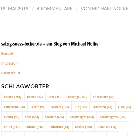
/
/
18. MAI 2019
4 KOMMENTARE
VON
MICHAEL NÖLKE
salzig-suess-lecker.de – ein Blog von Michael Nölke
Kontakt
Impressum
Datenschutz
SCHLAGWÖRTER
Backen
(204)
Beeren
(82)
Brot
(45)
Challenge
(140)
Cheesecake
(48)
Coffeetime
(58)
Creme
(91)
Dessert
(123)
DIY
(193)
Erdbeeren
(47)
Fisch
(65)
Fleisch
(96)
Food
(654)
Foodfoto
(666)
Foodfotograf
(664)
Foodfotografie
(666)
Fruits
(187)
Früchte
(196)
Frühstück
(64)
Gebäck
(210)
Gemüse
(134)