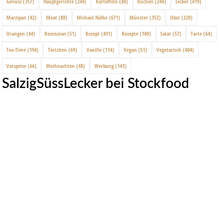
Genuss
(357)
Hauptgerichte
(244)
Kartoffeln
(88)
Kuchen
(244)
Lecker
(419)
Marzipan
(42)
Meat
(88)
Michael Nölke
(671)
Münster
(352)
Obst
(220)
Orangen
(44)
Rezension
(51)
Rezept
(491)
Rezepte
(100)
Salat
(57)
Tarte
(64)
Tea-Time
(194)
Törtchen
(69)
Vanille
(114)
Vegan
(51)
Vegetarisch
(404)
Vorspeise
(66)
Weihnachten
(48)
Werbung
(143)
SalzigSüssLecker bei Stockfood