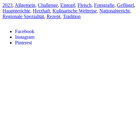
2023
,
Allgemein
,
Challenge
,
Eintopf
,
Fleisch
,
Fotografie
,
Geflügel
,
Hauptgerichte
,
Herzhaft
,
Kulinarische Weltreise
,
Nationalgericht
,
Regionale Spezialität
,
Rezept
,
Tradition
Facebook
Instagram
Pinterest