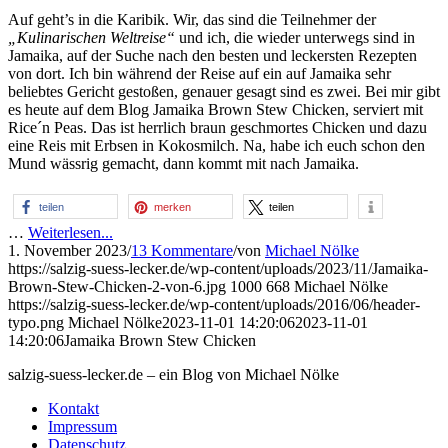
Auf geht’s in die Karibik. Wir, das sind die Teilnehmer der
„Kulinarischen Weltreise“
und ich, die wieder unterwegs sind in
Jamaika, auf der Suche nach den besten und leckersten Rezepten
von dort. Ich bin während der Reise auf ein auf Jamaika sehr
beliebtes Gericht gestoßen, genauer gesagt sind es zwei. Bei mir gibt
es heute auf dem Blog Jamaika Brown Stew Chicken, serviert mit
Rice´n Peas. Das ist herrlich braun geschmortes Chicken und dazu
eine Reis mit Erbsen in Kokosmilch. Na, habe ich euch schon den
Mund wässrig gemacht, dann kommt mit nach Jamaika.
teilen
merken
teilen
…
Weiterlesen...
1. November 2023
/
13 Kommentare
/
von
Michael Nölke
https://salzig-suess-lecker.de/wp-content/uploads/2023/11/Jamaika-
Brown-Stew-Chicken-2-von-6.jpg
1000
668
Michael Nölke
https://salzig-suess-lecker.de/wp-content/uploads/2016/06/header-
typo.png
Michael Nölke
2023-11-01 14:20:06
2023-11-01
14:20:06
Jamaika Brown Stew Chicken
salzig-suess-lecker.de – ein Blog von Michael Nölke
Kontakt
Impressum
Datenschutz