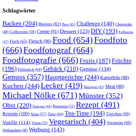
Schlagwörter
Backen
(204)
Challenge
(140)
Beeren
(82)
Brot
(45)
Cheesecake
DIY
(193)
Dessert
(123)
Creme
(91)
Coffeetime
(58)
(48)
Erdbeeren
Food
(654)
Foodfoto
Fleisch
(96)
Fisch
(65)
(47)
(666)
Foodfotograf
(664)
Foodfotografie
(666)
Früchte
Fruits
(187)
(196)
Gebäck
(210)
Gemüse
(134)
Frühstück
(64)
Genuss
(357)
Hauptgerichte
(244)
Kartoffeln
(88)
Lecker
(419)
Kuchen
(244)
Meat
(88)
Marzipan
(42)
Michael Nölke
(671)
Münster
(352)
Rezept
(491)
Obst
(220)
Rezension
(51)
Orangen
(44)
Tea-Time
(194)
Rezepte
(100)
Törtchen
(69)
Tarte
(64)
Salat
(57)
Vegetarisch
(404)
Vanille
(114)
Vorspeise
(66)
Vegan
(51)
Werbung
(143)
Weihnachten
(48)