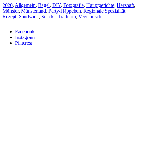
2020
,
Allgemein
,
Bagel
,
DIY
,
Fotografie
,
Hauptgerichte
,
Herzhaft
,
Münster
,
Münsterland
,
Party-Häppchen
,
Regionale Spezialität
,
Rezept
,
Sandwich
,
Snacks
,
Tradition
,
Vegetarisch
Facebook
Instagram
Pinterest