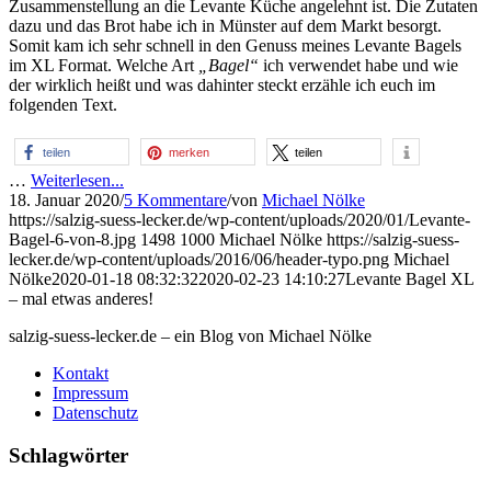
Zusammenstellung an die Levante Küche angelehnt ist. Die Zutaten
dazu und das Brot habe ich in Münster auf dem Markt besorgt.
Somit kam ich sehr schnell in den Genuss meines Levante Bagels
im XL Format. Welche Art
„Bagel“
ich verwendet habe und wie
der wirklich heißt und was dahinter steckt erzähle ich euch im
folgenden Text.
teilen
merken
teilen
…
Weiterlesen...
18. Januar 2020
/
5 Kommentare
/
von
Michael Nölke
https://salzig-suess-lecker.de/wp-content/uploads/2020/01/Levante-
Bagel-6-von-8.jpg
1498
1000
Michael Nölke
https://salzig-suess-
lecker.de/wp-content/uploads/2016/06/header-typo.png
Michael
Nölke
2020-01-18 08:32:32
2020-02-23 14:10:27
Levante Bagel XL
– mal etwas anderes!
salzig-suess-lecker.de – ein Blog von Michael Nölke
Kontakt
Impressum
Datenschutz
Schlagwörter