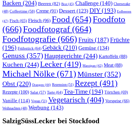
Backen
(204)
Challenge
(140)
Beeren
(82)
Brot
(45)
Cheesecake
DIY
(193)
Dessert
(123)
Creme
(91)
Coffeetime
(58)
(48)
Erdbeeren
Food
(654)
Foodfoto
Fleisch
(96)
Fisch
(65)
(47)
(666)
Foodfotograf
(664)
Foodfotografie
(666)
Früchte
Fruits
(187)
(196)
Gebäck
(210)
Gemüse
(134)
Frühstück
(64)
Genuss
(357)
Hauptgerichte
(244)
Kartoffeln
(88)
Lecker
(419)
Kuchen
(244)
Meat
(88)
Marzipan
(42)
Michael Nölke
(671)
Münster
(352)
Rezept
(491)
Obst
(220)
Rezension
(51)
Orangen
(44)
Tea-Time
(194)
Rezepte
(100)
Törtchen
(69)
Tarte
(64)
Salat
(57)
Vegetarisch
(404)
Vanille
(114)
Vorspeise
(66)
Vegan
(51)
Werbung
(143)
Weihnachten
(48)
SalzigSüssLecker bei Stockfood