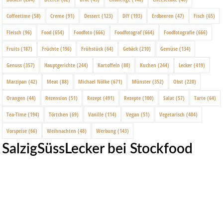
Coffeetime
(58)
Creme
(91)
Dessert
(123)
DIY
(193)
Erdbeeren
(47)
Fisch
(65)
Fleisch
(96)
Food
(654)
Foodfoto
(666)
Foodfotograf
(664)
Foodfotografie
(666)
Fruits
(187)
Früchte
(196)
Frühstück
(64)
Gebäck
(210)
Gemüse
(134)
Genuss
(357)
Hauptgerichte
(244)
Kartoffeln
(88)
Kuchen
(244)
Lecker
(419)
Marzipan
(42)
Meat
(88)
Michael Nölke
(671)
Münster
(352)
Obst
(220)
Orangen
(44)
Rezension
(51)
Rezept
(491)
Rezepte
(100)
Salat
(57)
Tarte
(64)
Tea-Time
(194)
Törtchen
(69)
Vanille
(114)
Vegan
(51)
Vegetarisch
(404)
Vorspeise
(66)
Weihnachten
(48)
Werbung
(143)
SalzigSüssLecker bei Stockfood