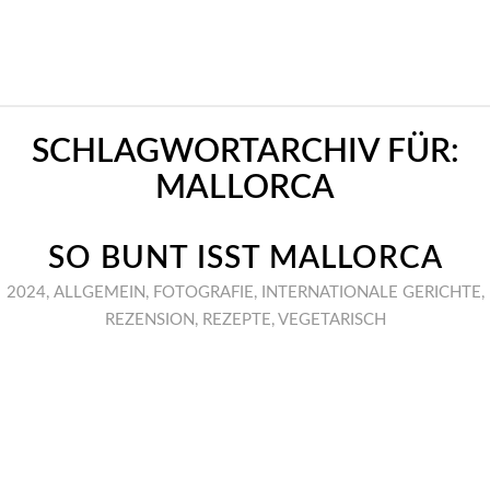
SCHLAGWORTARCHIV FÜR:
MALLORCA
SO BUNT ISST MALLORCA
2024
,
ALLGEMEIN
,
FOTOGRAFIE
,
INTERNATIONALE GERICHTE
,
REZENSION
,
REZEPTE
,
VEGETARISCH