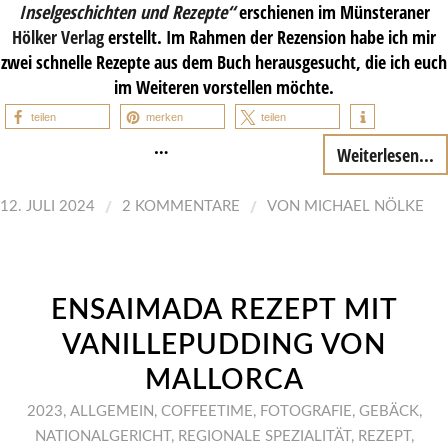
Inselgeschichten und Rezepte“
erschienen im Münsteraner
Hölker Verlag
erstellt. Im Rahmen der Rezension habe ich mir
zwei schnelle Rezepte aus dem Buch herausgesucht, die ich euch
im Weiteren vorstellen möchte.
teilen
merken
teilen
…
Weiterlesen...
/
/
12. JULI 2024
2 KOMMENTARE
VON
MICHAEL NÖLKE
ENSAIMADA REZEPT MIT
VANILLEPUDDING VON
MALLORCA
2023
,
ALLGEMEIN
,
COFFEETIME
,
FOTOGRAFIE
,
GEBÄCK
,
NATIONALGERICHT
,
REGIONALE SPEZIALITÄT
,
REZEPT
,