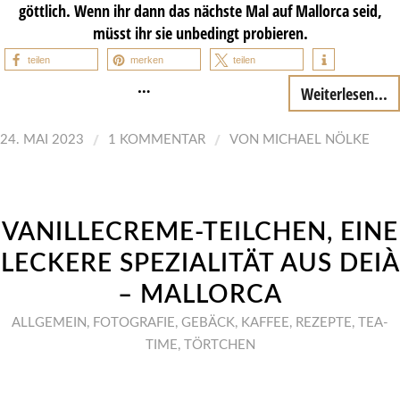
göttlich. Wenn ihr dann das nächste Mal auf Mallorca seid,
müsst ihr sie unbedingt probieren.
teilen
merken
teilen
…
Weiterlesen...
/
/
24. MAI 2023
1 KOMMENTAR
VON
MICHAEL NÖLKE
VANILLECREME-TEILCHEN, EINE
LECKERE SPEZIALITÄT AUS DEIÀ
– MALLORCA
ALLGEMEIN
,
FOTOGRAFIE
,
GEBÄCK
,
KAFFEE
,
REZEPTE
,
TEA-
TIME
,
TÖRTCHEN