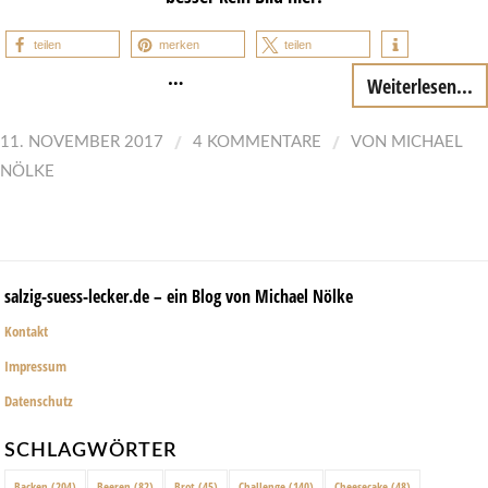
teilen
merken
teilen
…
Weiterlesen...
/
/
11. NOVEMBER 2017
4 KOMMENTARE
VON
MICHAEL
NÖLKE
salzig-suess-lecker.de – ein Blog von Michael Nölke
Kontakt
Impressum
Datenschutz
SCHLAGWÖRTER
Backen
(204)
Beeren
(82)
Brot
(45)
Challenge
(140)
Cheesecake
(48)