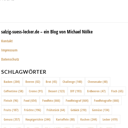
salzig-suess-lecker.de – ein Blog von Michael Nölke
Kontakt
Impressum
Datenschutz
SCHLAGWÖRTER
Backen
(204)
Beeren
(82)
Brot
(45)
Challenge
(140)
Cheesecake
(48)
Coffeetime
(58)
Creme
(91)
Dessert
(123)
DIY
(193)
Erdbeeren
(47)
Fisch
(65)
Fleisch
(96)
Food
(654)
Foodfoto
(666)
Foodfotograf
(664)
Foodfotografie
(666)
Fruits
(187)
Früchte
(196)
Frühstück
(64)
Gebäck
(210)
Gemüse
(134)
Genuss
(357)
Hauptgerichte
(244)
Kartoffeln
(88)
Kuchen
(244)
Lecker
(419)