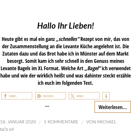
Hallo Ihr Lieben!
Heute gibt es mal ein ganz
„schnelles“
Rezept von mir, das von
der Zusammenstellung an die Levante Küche angelehnt ist. Die
Zutaten dazu und das Brot habe ich in Münster auf dem Markt
besorgt. Somit kam ich sehr schnell in den Genuss meines
Levante Bagels im XL Format. Welche Art
„Bagel“
ich verwendet
habe und wie der wirklich heißt und was dahinter steckt erzähle
ich euch im folgenden Text.
teilen
merken
teilen
…
Weiterlesen...
/
/
18. JANUAR 2020
5 KOMMENTARE
VON
MICHAEL
NÖLKE