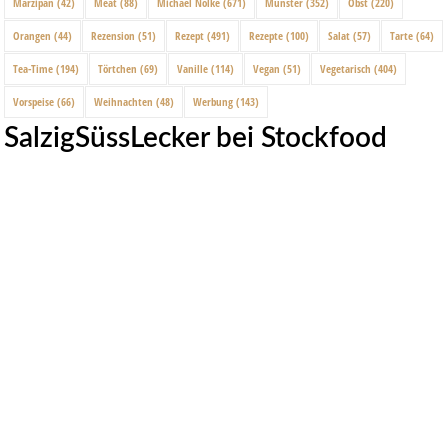
Marzipan
(42)
Meat
(88)
Michael Nölke
(671)
Münster
(352)
Obst
(220)
Orangen
(44)
Rezension
(51)
Rezept
(491)
Rezepte
(100)
Salat
(57)
Tarte
(64)
Tea-Time
(194)
Törtchen
(69)
Vanille
(114)
Vegan
(51)
Vegetarisch
(404)
Vorspeise
(66)
Weihnachten
(48)
Werbung
(143)
SalzigSüssLecker bei Stockfood