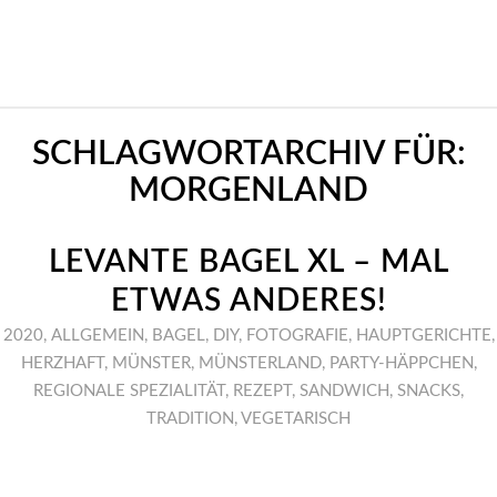
SCHLAGWORTARCHIV FÜR:
MORGENLAND
LEVANTE BAGEL XL – MAL
ETWAS ANDERES!
2020
,
ALLGEMEIN
,
BAGEL
,
DIY
,
FOTOGRAFIE
,
HAUPTGERICHTE
,
HERZHAFT
,
MÜNSTER
,
MÜNSTERLAND
,
PARTY-HÄPPCHEN
,
REGIONALE SPEZIALITÄT
,
REZEPT
,
SANDWICH
,
SNACKS
,
TRADITION
,
VEGETARISCH