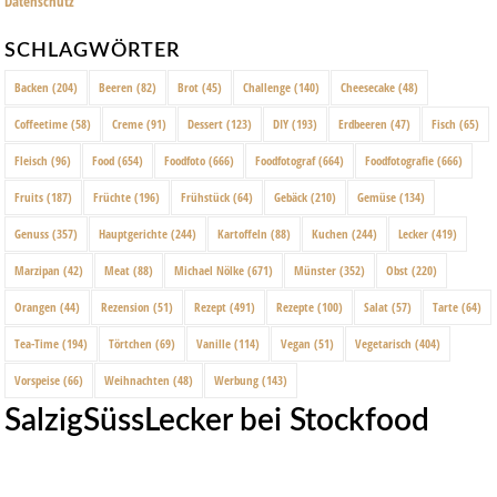
Datenschutz
SCHLAGWÖRTER
Backen
(204)
Beeren
(82)
Brot
(45)
Challenge
(140)
Cheesecake
(48)
Coffeetime
(58)
Creme
(91)
Dessert
(123)
DIY
(193)
Erdbeeren
(47)
Fisch
(65)
Fleisch
(96)
Food
(654)
Foodfoto
(666)
Foodfotograf
(664)
Foodfotografie
(666)
Fruits
(187)
Früchte
(196)
Frühstück
(64)
Gebäck
(210)
Gemüse
(134)
Genuss
(357)
Hauptgerichte
(244)
Kartoffeln
(88)
Kuchen
(244)
Lecker
(419)
Marzipan
(42)
Meat
(88)
Michael Nölke
(671)
Münster
(352)
Obst
(220)
Orangen
(44)
Rezension
(51)
Rezept
(491)
Rezepte
(100)
Salat
(57)
Tarte
(64)
Tea-Time
(194)
Törtchen
(69)
Vanille
(114)
Vegan
(51)
Vegetarisch
(404)
Vorspeise
(66)
Weihnachten
(48)
Werbung
(143)
SalzigSüssLecker bei Stockfood