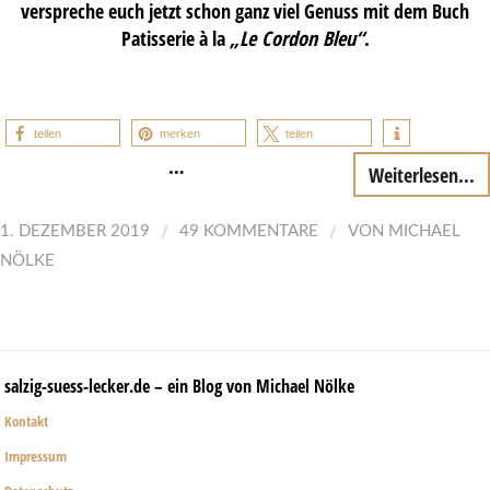
verspreche euch jetzt schon ganz viel Genuss mit dem Buch
Patisserie à la
„Le Cordon Bleu“
.
teilen
merken
teilen
…
Weiterlesen...
/
/
1. DEZEMBER 2019
49 KOMMENTARE
VON
MICHAEL
NÖLKE
salzig-suess-lecker.de – ein Blog von Michael Nölke
Kontakt
Impressum