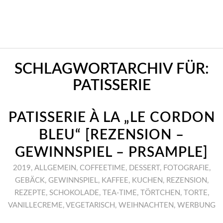
SCHLAGWORTARCHIV FÜR:
PATISSERIE
PATISSERIE À LA „LE CORDON
BLEU“ [REZENSION –
GEWINNSPIEL – PRSAMPLE]
2019
,
ALLGEMEIN
,
COFFEETIME
,
DESSERT
,
FOTOGRAFIE
,
GEBÄCK
,
GEWINNSPIEL
,
KAFFEE
,
KUCHEN
,
REZENSION
,
REZEPTE
,
SCHOKOLADE
,
TEA-TIME
,
TÖRTCHEN
,
TORTE
,
VANILLECREME
,
VEGETARISCH
,
WEIHNACHTEN
,
WERBUNG