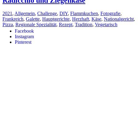
Radicchio und Ziegenkäse
2021
,
Allgemein
,
Challenge
,
DIY
,
Flammkuchen
,
Fotografie
,
Frankreich
,
Galette
,
Hauptgerichte
,
Herzhaft
,
Käse
,
Nationalgericht
,
Pizza
,
Regionale Spezialität
,
Rezept
,
Tradition
,
Vegetarisch
Facebook
Instagram
Pinterest