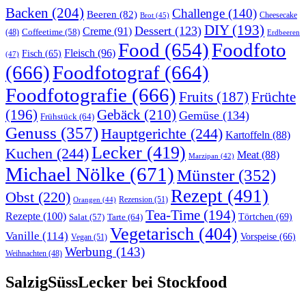
Backen
(204)
Challenge
(140)
Beeren
(82)
Brot
(45)
Cheesecake
DIY
(193)
Dessert
(123)
Creme
(91)
Coffeetime
(58)
(48)
Erdbeeren
Food
(654)
Foodfoto
Fleisch
(96)
Fisch
(65)
(47)
(666)
Foodfotograf
(664)
Foodfotografie
(666)
Früchte
Fruits
(187)
(196)
Gebäck
(210)
Gemüse
(134)
Frühstück
(64)
Genuss
(357)
Hauptgerichte
(244)
Kartoffeln
(88)
Lecker
(419)
Kuchen
(244)
Meat
(88)
Marzipan
(42)
Michael Nölke
(671)
Münster
(352)
Rezept
(491)
Obst
(220)
Rezension
(51)
Orangen
(44)
Tea-Time
(194)
Rezepte
(100)
Törtchen
(69)
Tarte
(64)
Salat
(57)
Vegetarisch
(404)
Vanille
(114)
Vorspeise
(66)
Vegan
(51)
Werbung
(143)
Weihnachten
(48)
SalzigSüssLecker bei Stockfood