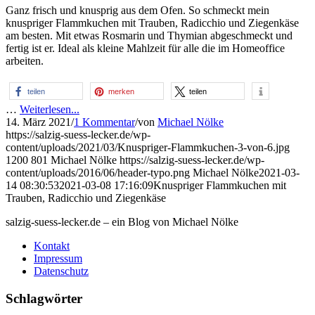
Ganz frisch und knusprig aus dem Ofen. So schmeckt mein
knuspriger Flammkuchen mit Trauben, Radicchio und Ziegenkäse
am besten. Mit etwas Rosmarin und Thymian abgeschmeckt und
fertig ist er. Ideal als kleine Mahlzeit für alle die im Homeoffice
arbeiten.
teilen
merken
teilen
…
Weiterlesen...
14. März 2021
/
1 Kommentar
/
von
Michael Nölke
https://salzig-suess-lecker.de/wp-
content/uploads/2021/03/Knuspriger-Flammkuchen-3-von-6.jpg
1200
801
Michael Nölke
https://salzig-suess-lecker.de/wp-
content/uploads/2016/06/header-typo.png
Michael Nölke
2021-03-
14 08:30:53
2021-03-08 17:16:09
Knuspriger Flammkuchen mit
Trauben, Radicchio und Ziegenkäse
salzig-suess-lecker.de – ein Blog von Michael Nölke
Kontakt
Impressum
Datenschutz
Schlagwörter