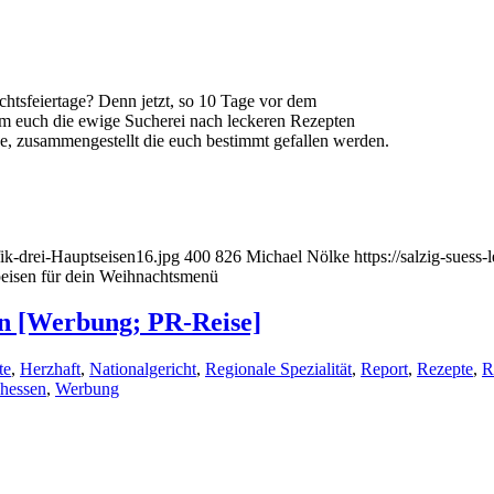
htsfeiertage? Denn jetzt, so 10 Tage vor dem
Um euch die ewige Sucherei nach leckeren Rezepten
äge, zusammengestellt die euch bestimmt gefallen werden.
fik-drei-Hauptseisen16.jpg
400
826
Michael Nölke
https://salzig-sues
peisen für dein Weihnachtsmenü
en [Werbung; PR-Reise]
te
,
Herzhaft
,
Nationalgericht
,
Regionale Spezialität
,
Report
,
Rezepte
,
R
hessen
,
Werbung