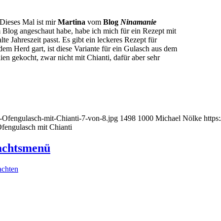
Dieses Mal ist mir
Martina
vom
Blog
Ninamanie
m Blog angeschaut habe, habe ich mich für ein Rezept mit
 Jahreszeit passt. Es gibt ein leckeres Rezept für
em Herd gart, ist diese Variante für ein Gulasch aus dem
en gekocht, zwar nicht mit Chianti, dafür aber sehr
r-Ofengulasch-mit-Chianti-7-von-8.jpg
1498
1000
Michael Nölke
https
Ofengulasch mit Chianti
nachtsmenü
chten