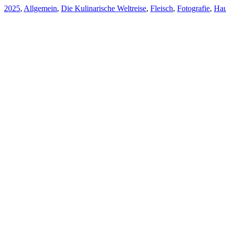
2025
,
Allgemein
,
Die Kulinarische Weltreise
,
Fleisch
,
Fotografie
,
Hau