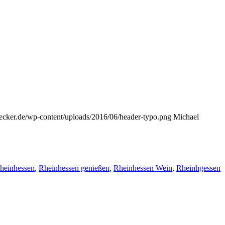
s-lecker.de/wp-content/uploads/2016/06/header-typo.png
Michael
heinhessen
,
Rheinhessen genießen
,
Rheinhessen Wein
,
Rheinhgessen