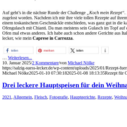
Auf geht’s in die nächste Runde der Challenge
„Koch mein Rezept“.
zugelost worden. Nachdem ich mir ihre viele tollen Rezepte auf ihre
einem toskanischem Geschmäckle entschieden, was ganz gut in die kalte
Ofengulasch mit Chianti. Da man meistens sein Gulasch im Topf auf d
Ofen mal etwas anderes. Ich habe auch schon andere Gerichte aus Itali
lecker, wie mein
Caprese in Carrozza
.
teilen
merken
teilen
…
Weiterlesen...
10. Januar 2025
/
2 Kommentare
/
von
Michael Nölke
https://salzig-suess-lecker.de/wp-content/uploads/2025/01/Rezept-fue
Michael Nölke
2025-01-10 07:30:18
2025-01-08 18:13:35
Rezept für 
Drei leckere Hauptspeisen für dein Weih
2021
,
Allgemein
,
Fleisch
,
Fotografie
,
Hauptgerichte
,
Rezepte
,
Weihna