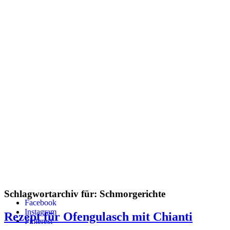
Schlagwortarchiv für:
Schmorgerichte
Facebook
Instagram
Rezept für Ofengulasch mit Chianti
Pinterest