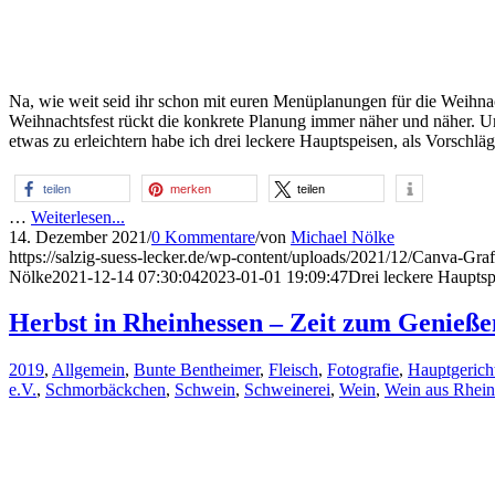
Na, wie weit seid ihr schon mit euren Menüplanungen für die Weihnac
Weihnachtsfest rückt die konkrete Planung immer näher und näher. 
etwas zu erleichtern habe ich drei leckere Hauptspeisen, als Vorschl
teilen
merken
teilen
…
Weiterlesen...
14. Dezember 2021
/
0 Kommentare
/
von
Michael Nölke
https://salzig-suess-lecker.de/wp-content/uploads/2021/12/Canva-Gra
Nölke
2021-12-14 07:30:04
2023-01-01 19:09:47
Drei leckere Haupts
Herbst in Rheinhessen – Zeit zum Genieß
2019
,
Allgemein
,
Bunte Bentheimer
,
Fleisch
,
Fotografie
,
Hauptgerich
e.V.
,
Schmorbäckchen
,
Schwein
,
Schweinerei
,
Wein
,
Wein aus Rhein