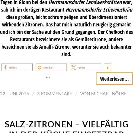
Tagen in Glonn bei den
Herrmannsdorfer Landwerkstätten
war,
sah ich im dortigen Restaurant
Herrmannsdorfer Schweinsbräu
diese großen, leicht schrumpeligen und überdimensioniert
wirkenden Zitronen. Das hat mich natürlich neugierig gemacht
und ich bin der Sache auf den Grund gegangen. Der Chefkoch des
Restaurants bezeichnete sie als Gemüsezitrone, andere
bezeichnen sie als Amalfi-Zitrone, worunter sie auch bekannter
sind.
teilen
merken
teilen
…
Weiterlesen...
/
/
22. JUNI 2016
3 KOMMENTARE
VON
MICHAEL NÖLKE
SALZ-ZITRONEN – VIELFÄLTIG