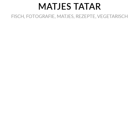
MATJES TATAR
FISCH
,
FOTOGRAFIE
,
MATJES
,
REZEPTE
,
VEGETARISCH