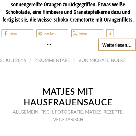
sonnengereifte Orangen zurückgegriffen. Etwas weiße
Schokolade, eine Himbeere und Granatapfelkerne dazu und
fertig ist sie, die weisse-Schoko-Cremetorte mit Orangenfilets.
teilen
merken
teilen
…
Weiterlesen...
/
/
2. JULI 2016
2 KOMMENTARE
VON
MICHAEL NÖLKE
MATJES MIT
HAUSFRAUENSAUCE
ALLGEMEIN
,
FISCH
,
FOTOGRAFIE
,
MATJES
,
REZEPTE
,
VEGETARISCH