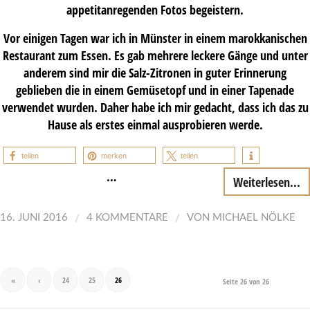
appetitanregenden Fotos begeistern.
Vor einigen Tagen war ich in Münster in einem marokkanischen
Restaurant zum Essen. Es gab mehrere leckere Gänge und unter
anderem sind mir die Salz-Zitronen in guter Erinnerung
geblieben die in einem Gemüsetopf und in einer Tapenade
verwendet wurden. Daher habe ich mir gedacht, dass ich das zu
Hause als erstes einmal ausprobieren werde.
teilen
merken
teilen
…
Weiterlesen...
/
/
16. JUNI 2016
4 KOMMENTARE
VON
MICHAEL NÖLKE
«
‹
24
25
26
Seite 26 von 26