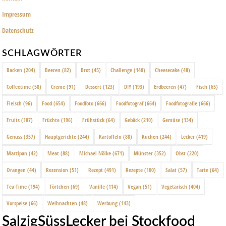
Impressum
Datenschutz
SCHLAGWÖRTER
Backen
(204)
Beeren
(82)
Brot
(45)
Challenge
(140)
Cheesecake
(48)
Coffeetime
(58)
Creme
(91)
Dessert
(123)
DIY
(193)
Erdbeeren
(47)
Fisch
(65)
Fleisch
(96)
Food
(654)
Foodfoto
(666)
Foodfotograf
(664)
Foodfotografie
(666)
Fruits
(187)
Früchte
(196)
Frühstück
(64)
Gebäck
(210)
Gemüse
(134)
Genuss
(357)
Hauptgerichte
(244)
Kartoffeln
(88)
Kuchen
(244)
Lecker
(419)
Marzipan
(42)
Meat
(88)
Michael Nölke
(671)
Münster
(352)
Obst
(220)
Orangen
(44)
Rezension
(51)
Rezept
(491)
Rezepte
(100)
Salat
(57)
Tarte
(64)
Tea-Time
(194)
Törtchen
(69)
Vanille
(114)
Vegan
(51)
Vegetarisch
(404)
Vorspeise
(66)
Weihnachten
(48)
Werbung
(143)
SalzigSüssLecker bei Stockfood