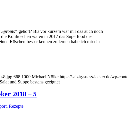
 Sprouts“
gehört? Bis vor kurzem war mir das auch noch
n die Kohlröschen waren in 2017 das Superfood des
einen Röschen besser kennen zu lernen habe ich mir ein
n-8.jpg
668
1000
Michael Nölke
https://salzig-suess-lecker.de/wp-con
Salat und Suppe bestens geeignet
eker 2018 – 5
port
,
Rezepte