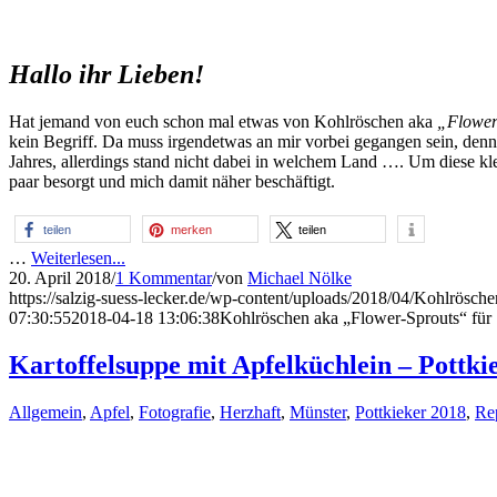
Hallo ihr Lieben!
Hat jemand von euch schon mal etwas von Kohlröschen aka
„Flower
kein Begriff. Da muss irgendetwas an mir vorbei gegangen sein, den
Jahres, allerdings stand nicht dabei in welchem Land …. Um diese kl
paar besorgt und mich damit näher beschäftigt.
teilen
merken
teilen
…
Weiterlesen...
20. April 2018
/
1 Kommentar
/
von
Michael Nölke
https://salzig-suess-lecker.de/wp-content/uploads/2018/04/Kohlrösche
07:30:55
2018-04-18 13:06:38
Kohlröschen aka „Flower-Sprouts“ für 
Kartoffelsuppe mit Apfelküchlein – Pottki
Allgemein
,
Apfel
,
Fotografie
,
Herzhaft
,
Münster
,
Pottkieker 2018
,
Re