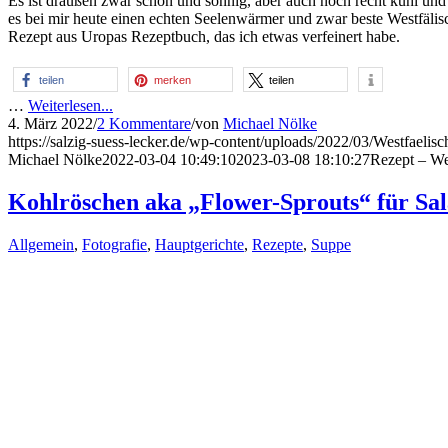
Es ist draußen zwar schön und sonnig, aber auch noch recht kühl und 
es bei mir heute einen echten Seelenwärmer und zwar beste Westfälis
Rezept aus Uropas Rezeptbuch, das ich etwas verfeinert habe.
teilen
merken
teilen
…
Weiterlesen...
4. März 2022
/
2 Kommentare
/
von
Michael Nölke
https://salzig-suess-lecker.de/wp-content/uploads/2022/03/Westfaelis
Michael Nölke
2022-03-04 10:49:10
2023-03-08 18:10:27
Rezept – Wes
Kohlröschen aka „Flower-Sprouts“ für Sal
Allgemein
,
Fotografie
,
Hauptgerichte
,
Rezepte
,
Suppe