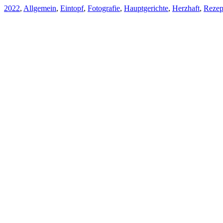
2022
,
Allgemein
,
Eintopf
,
Fotografie
,
Hauptgerichte
,
Herzhaft
,
Rezep