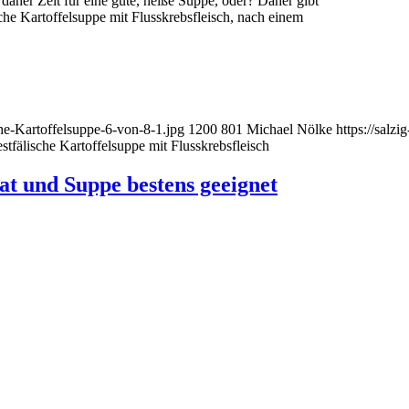
daher Zeit für eine gute, heiße Suppe, oder? Daher gibt
che Kartoffelsuppe mit Flusskrebsfleisch, nach einem
che-Kartoffelsuppe-6-von-8-1.jpg
1200
801
Michael Nölke
https://salz
tfälische Kartoffelsuppe mit Flusskrebsfleisch
at und Suppe bestens geeignet