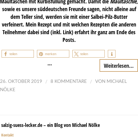
Maultaschen mit Kürbisfüllung gemacht. Damit die
Maultäschle
,
sowie es unsere süddeutschen Freunde sagen, nicht alleine auf
dem Teller sind, werden sie mit einer Salbei-Pilz-Butter
verfeinert. Mein Rezept und mit welchen Rezepten die anderen
Teilnehmer dabei sind (inkl. Link) erfahrt ihr ganz am Ende des
Posts.
teilen
merken
teilen
…
Weiterlesen...
/
/
26. OKTOBER 2019
8 KOMMENTARE
VON
MICHAEL
NÖLKE
salzig-suess-lecker.de – ein Blog von Michael Nölke
Kontakt