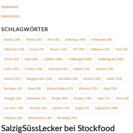
Impressum
Datenschutz
SCHLAGWÖRTER
Backen
(204)
Beeren
(82)
Brot
(45)
Challenge
(140)
Cheesecake
(48)
Coffeetime
(58)
Creme
(91)
Dessert
(123)
DIY
(193)
Erdbeeren
(47)
Fisch
(65)
Fleisch
(96)
Food
(654)
Foodfoto
(666)
Foodfotograf
(664)
Foodfotografie
(666)
Fruits
(187)
Früchte
(196)
Frühstück
(64)
Gebäck
(210)
Gemüse
(134)
Genuss
(357)
Hauptgerichte
(244)
Kartoffeln
(88)
Kuchen
(244)
Lecker
(419)
Marzipan
(42)
Meat
(88)
Michael Nölke
(671)
Münster
(352)
Obst
(220)
Orangen
(44)
Rezension
(51)
Rezept
(491)
Rezepte
(100)
Salat
(57)
Tarte
(64)
Tea-Time
(194)
Törtchen
(69)
Vanille
(114)
Vegan
(51)
Vegetarisch
(404)
Vorspeise
(66)
Weihnachten
(48)
Werbung
(143)
SalzigSüssLecker bei Stockfood