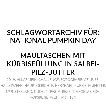
SCHLAGWORTARCHIV FÜR:
NATIONAL PUMPKIN DAY
MAULTASCHEN MIT
KÜRBISFÜLLUNG IN SALBEI-
PILZ-BUTTER
2019
,
ALLGEMEIN
,
CHALLENGE
,
FOTOGRAFIE
,
GEMÜSE
,
HALLOWEEN
,
HAUPTGERICHTE
,
HERZHAFT
,
KÜRBIS
,
MÜNSTER
,
MÜNSTERLAND
,
NUDELN
,
PASTA
,
REZEPT
,
VEGETARISCH
,
VORSPEISE
,
WEIHNACHTEN