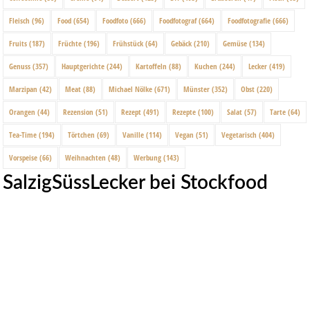
Fleisch
(96)
Food
(654)
Foodfoto
(666)
Foodfotograf
(664)
Foodfotografie
(666)
Fruits
(187)
Früchte
(196)
Frühstück
(64)
Gebäck
(210)
Gemüse
(134)
Genuss
(357)
Hauptgerichte
(244)
Kartoffeln
(88)
Kuchen
(244)
Lecker
(419)
Marzipan
(42)
Meat
(88)
Michael Nölke
(671)
Münster
(352)
Obst
(220)
Orangen
(44)
Rezension
(51)
Rezept
(491)
Rezepte
(100)
Salat
(57)
Tarte
(64)
Tea-Time
(194)
Törtchen
(69)
Vanille
(114)
Vegan
(51)
Vegetarisch
(404)
Vorspeise
(66)
Weihnachten
(48)
Werbung
(143)
SalzigSüssLecker bei Stockfood