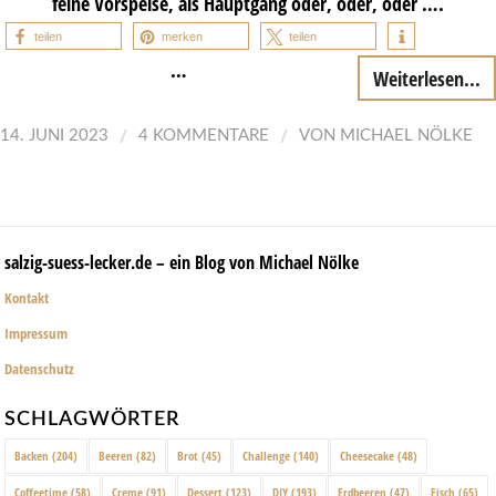
feine Vorspeise, als Hauptgang oder, oder, oder ….
teilen
merken
teilen
…
Weiterlesen...
/
/
14. JUNI 2023
4 KOMMENTARE
VON
MICHAEL NÖLKE
salzig-suess-lecker.de – ein Blog von Michael Nölke
Kontakt
Impressum
Datenschutz
SCHLAGWÖRTER
Backen
(204)
Beeren
(82)
Brot
(45)
Challenge
(140)
Cheesecake
(48)
Coffeetime
(58)
Creme
(91)
Dessert
(123)
DIY
(193)
Erdbeeren
(47)
Fisch
(65)