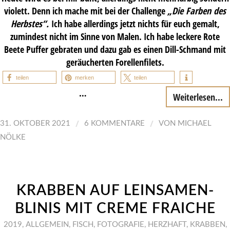
violett. Denn ich mache mit bei der Challenge
„
Die Farben des
Herbstes“.
Ich habe allerdings jetzt nichts für euch gemalt,
zumindest nicht im Sinne von Malen. Ich habe leckere Rote
Beete Puffer gebraten und dazu gab es einen Dill-Schmand mit
geräucherten Forellenfilets.
teilen
merken
teilen
…
Weiterlesen...
/
/
31. OKTOBER 2021
6 KOMMENTARE
VON
MICHAEL
NÖLKE
KRABBEN AUF LEINSAMEN-
BLINIS MIT CREME FRAICHE
2019
,
ALLGEMEIN
,
FISCH
,
FOTOGRAFIE
,
HERZHAFT
,
KRABBEN
,