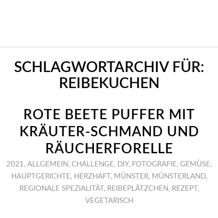
SCHLAGWORTARCHIV FÜR:
REIBEKUCHEN
ROTE BEETE PUFFER MIT
KRÄUTER-SCHMAND UND
RÄUCHERFORELLE
2021
,
ALLGEMEIN
,
CHALLENGE
,
DIY
,
FOTOGRAFIE
,
GEMÜSE
,
HAUPTGERICHTE
,
HERZHAFT
,
MÜNSTER
,
MÜNSTERLAND
,
REGIONALE SPEZIALITÄT
,
REIBEPLÄTZCHEN
,
REZEPT
,
VEGETARISCH