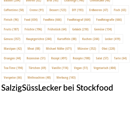
Backen
(204)
Beeren
(82)
Brot
(45)
Challenge
(140)
Cheesecake
(48)
Coffeetime
(58)
Creme
(91)
Dessert
(123)
DIY
(193)
Erdbeeren
(47)
Fisch
(65)
Fleisch
(96)
Food
(654)
Foodfoto
(666)
Foodfotograf
(664)
Foodfotografie
(666)
Fruits
(187)
Früchte
(196)
Frühstück
(64)
Gebäck
(210)
Gemüse
(134)
Genuss
(357)
Hauptgerichte
(244)
Kartoffeln
(88)
Kuchen
(244)
Lecker
(419)
Marzipan
(42)
Meat
(88)
Michael Nölke
(671)
Münster
(352)
Obst
(220)
Orangen
(44)
Rezension
(51)
Rezept
(491)
Rezepte
(100)
Salat
(57)
Tarte
(64)
Tea-Time
(194)
Törtchen
(69)
Vanille
(114)
Vegan
(51)
Vegetarisch
(404)
Vorspeise
(66)
Weihnachten
(48)
Werbung
(143)
SalzigSüssLecker bei Stockfood