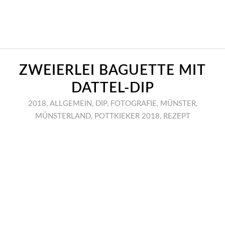
ZWEIERLEI BAGUETTE MIT
DATTEL-DIP
2018
,
ALLGEMEIN
,
DIP
,
FOTOGRAFIE
,
MÜNSTER
,
MÜNSTERLAND
,
POTTKIEKER 2018
,
REZEPT