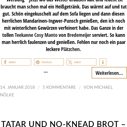
braucht man schon mal ein Heißgetränk. Das wärmt auf und tut
gut. Schön eingekuschelt auf dem Sofa liegen und dann diesen
herrlichen Mandarinen-Ingwer-Punsch genießen, den ich noch
mit winterlichen Gewürzen verfeinert habe. Das Ganze in der
tollen
Teekanne Cosy Manto
von
Bredemeijer
serviert. So kann
man herrlich faulenzen und genießen. Fehlen nur noch ein paar
leckere
Plätzchen.
teilen
merken
teilen
…
Weiterlesen...
/
/
14. JANUAR 2018
5 KOMMENTARE
VON
MICHAEL
NÖLKE
TATAR UND NO-KNEAD BROT –