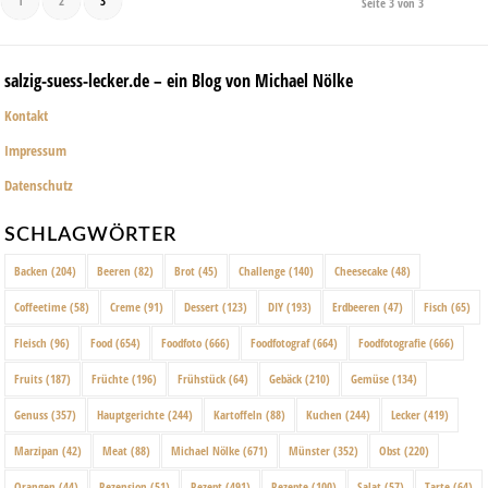
1
2
3
Seite 3 von 3
salzig-suess-lecker.de – ein Blog von Michael Nölke
Kontakt
Impressum
Datenschutz
SCHLAGWÖRTER
Backen
(204)
Beeren
(82)
Brot
(45)
Challenge
(140)
Cheesecake
(48)
Coffeetime
(58)
Creme
(91)
Dessert
(123)
DIY
(193)
Erdbeeren
(47)
Fisch
(65)
Fleisch
(96)
Food
(654)
Foodfoto
(666)
Foodfotograf
(664)
Foodfotografie
(666)
Fruits
(187)
Früchte
(196)
Frühstück
(64)
Gebäck
(210)
Gemüse
(134)
Genuss
(357)
Hauptgerichte
(244)
Kartoffeln
(88)
Kuchen
(244)
Lecker
(419)
Marzipan
(42)
Meat
(88)
Michael Nölke
(671)
Münster
(352)
Obst
(220)
Orangen
(44)
Rezension
(51)
Rezept
(491)
Rezepte
(100)
Salat
(57)
Tarte
(64)