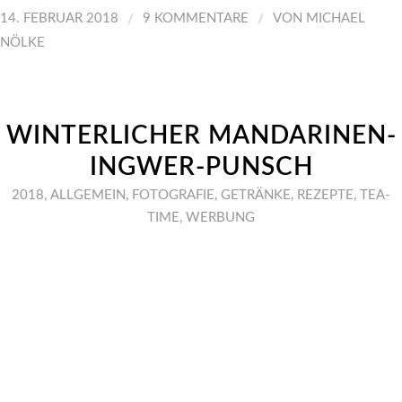
/
/
14. FEBRUAR 2018
9 KOMMENTARE
VON
MICHAEL
NÖLKE
WINTERLICHER MANDARINEN-
INGWER-PUNSCH
2018
,
ALLGEMEIN
,
FOTOGRAFIE
,
GETRÄNKE
,
REZEPTE
,
TEA-
TIME
,
WERBUNG