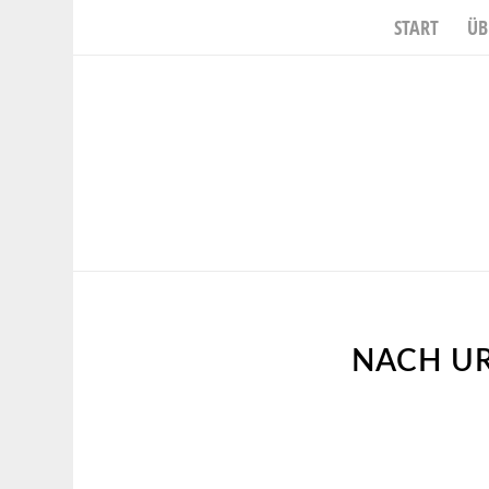
START
ÜB
sagt:
NACH UR