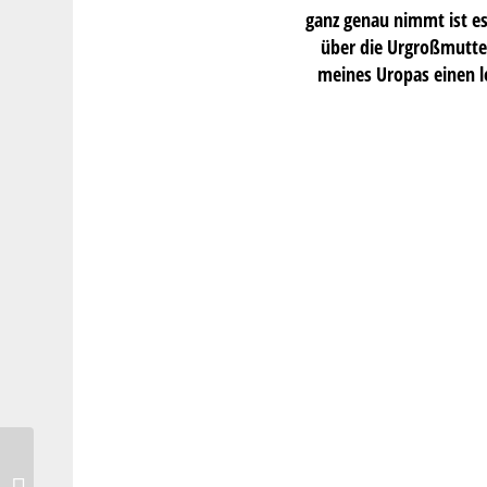
ganz genau nimmt ist es
über die Urgroßmutter
meines Uropas einen l
Brombeer-Cheesecake mit