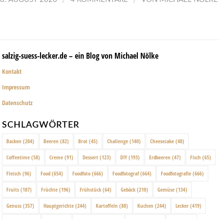
salzig-suess-lecker.de – ein Blog von Michael Nölke
Kontakt
Impressum
Datenschutz
SCHLAGWÖRTER
Backen
(204)
Beeren
(82)
Brot
(45)
Challenge
(140)
Cheesecake
(48)
Coffeetime
(58)
Creme
(91)
Dessert
(123)
DIY
(193)
Erdbeeren
(47)
Fisch
(65)
Fleisch
(96)
Food
(654)
Foodfoto
(666)
Foodfotograf
(664)
Foodfotografie
(666)
Fruits
(187)
Früchte
(196)
Frühstück
(64)
Gebäck
(210)
Gemüse
(134)
Genuss
(357)
Hauptgerichte
(244)
Kartoffeln
(88)
Kuchen
(244)
Lecker
(419)