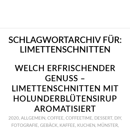
SCHLAGWORTARCHIV FÜR:
LIMETTENSCHNITTEN
WELCH ERFRISCHENDER
GENUSS –
LIMETTENSCHNITTEN MIT
HOLUNDERBLÜTENSIRUP
AROMATISIERT
2020
,
ALLGEMEIN
,
COFFEE
,
COFFEETIME
,
DESSERT
,
DIY
,
FOTOGRAFIE
,
GEBÄCK
,
KAFFEE
,
KUCHEN
,
MÜNSTER
,