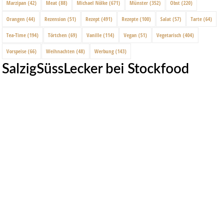
Marzipan
(42)
Meat
(88)
Michael Nölke
(671)
Münster
(352)
Obst
(220)
Orangen
(44)
Rezension
(51)
Rezept
(491)
Rezepte
(100)
Salat
(57)
Tarte
(64)
Tea-Time
(194)
Törtchen
(69)
Vanille
(114)
Vegan
(51)
Vegetarisch
(404)
Vorspeise
(66)
Weihnachten
(48)
Werbung
(143)
SalzigSüssLecker bei Stockfood