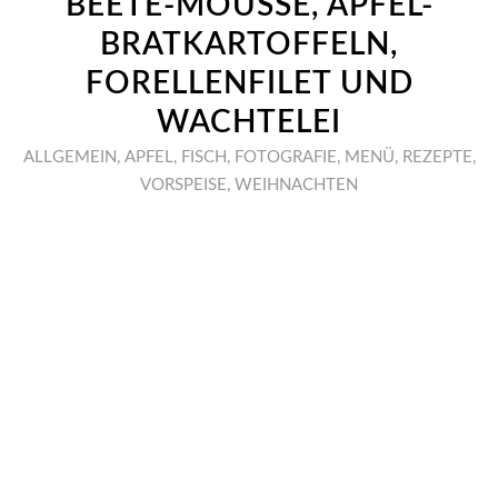
BEETE-MOUSSE, APFEL-
BRATKARTOFFELN,
FORELLENFILET UND
WACHTELEI
ALLGEMEIN
,
APFEL
,
FISCH
,
FOTOGRAFIE
,
MENÜ
,
REZEPTE
,
VORSPEISE
,
WEIHNACHTEN