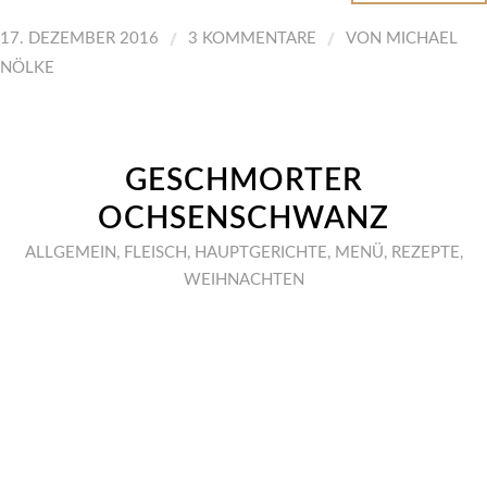
/
/
17. DEZEMBER 2016
3 KOMMENTARE
VON
MICHAEL
NÖLKE
GESCHMORTER
OCHSENSCHWANZ
ALLGEMEIN
,
FLEISCH
,
HAUPTGERICHTE
,
MENÜ
,
REZEPTE
,
WEIHNACHTEN