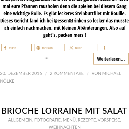
mal eure Pfannen rausholen denn die spielen bei diesem Gang
eine wichtige Rolle. Es gibt leckeres Steinbuttfilet mit Rouille.
Dieses Gericht fand ich bei @essen&trinken so lecker das musste
ich einfach nachmachen, mit kleinen Abänderungen. Also auf
geht’s, packen mers !
teilen
merken
teilen
…
Weiterlesen...
/
/
20. DEZEMBER 2016
2 KOMMENTARE
VON
MICHAEL
NÖLKE
BRIOCHE LORRAINE MIT SALAT
ALLGEMEIN
,
FOTOGRAFIE
,
MENÜ
,
REZEPTE
,
VORSPEISE
,
WEIHNACHTEN