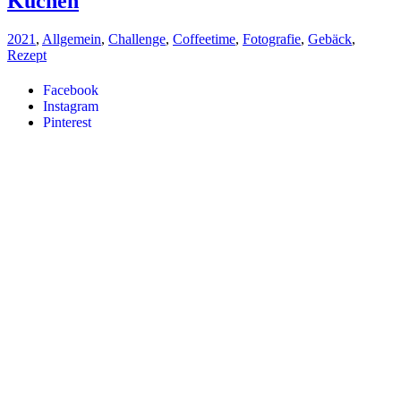
Kuchen
2021
,
Allgemein
,
Challenge
,
Coffeetime
,
Fotografie
,
Gebäck
,
Rezept
Facebook
Instagram
Pinterest