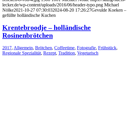
lecker.de/wp-content/uploads/2016/06/header-typo.png
Michael
Nölke
2021-10-27 07:30:03
2024-08-20 17:26:27
Gevulde Koeken –
gefüllte holländische Kuchen
Krentebroodje – holländische
Rosinenbrötchen
2017
,
Allgemein
,
Brötchen
,
Coffeetime
,
Fotografie
,
Frühstück
,
Regionale Spezialität
,
Rezept
,
Tradition
,
Vegetarisch