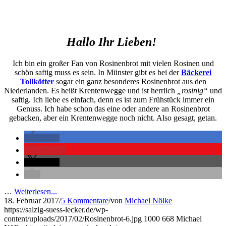
Hallo Ihr Lieben!
Ich bin ein großer Fan von Rosinenbrot mit vielen Rosinen und
schön saftig muss es sein. In Münster gibt es bei der
Bäckerei
Tollkötter
sogar ein ganz besonderes Rosinenbrot aus den
Niederlanden. Es heißt Krentenwegge und ist herrlich
„rosinig“
und
saftig. Ich liebe es einfach, denn es ist zum Frühstück immer ein
Genuss. Ich habe schon das eine oder andere an Rosinenbrot
gebacken, aber ein Krentenwegge noch nicht. Also gesagt, getan.
teilen
merken
teilen
…
Weiterlesen...
18. Februar 2017
/
5 Kommentare
/
von
Michael Nölke
https://salzig-suess-lecker.de/wp-
content/uploads/2017/02/Rosinenbrot-6.jpg
1000
668
Michael