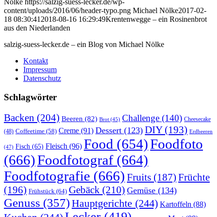
Nölke
https://salzig-suess-lecker.de/wp-
content/uploads/2016/06/header-typo.png
Michael Nölke
2017-02-
18 08:30:41
2018-08-16 16:29:49
Krentenwegge – ein Rosinenbrot
aus den Niederlanden
salzig-suess-lecker.de – ein Blog von Michael Nölke
Kontakt
Impressum
Datenschutz
Schlagwörter
Backen
(204)
Challenge
(140)
Beeren
(82)
Brot
(45)
Cheesecake
DIY
(193)
Dessert
(123)
Creme
(91)
Coffeetime
(58)
(48)
Erdbeeren
Food
(654)
Foodfoto
Fleisch
(96)
Fisch
(65)
(47)
(666)
Foodfotograf
(664)
Foodfotografie
(666)
Früchte
Fruits
(187)
(196)
Gebäck
(210)
Gemüse
(134)
Frühstück
(64)
Genuss
(357)
Hauptgerichte
(244)
Kartoffeln
(88)
Lecker
(419)