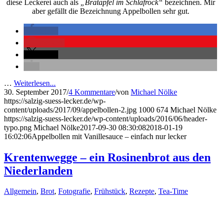
diese Leckerei auch als
„Bratapfel im Schlafrock“
bezeichnen. Mir
aber gefällt die Bezeichnung Appelbollen sehr gut.
teilen
merken
teilen
…
Weiterlesen...
30. September 2017
/
4 Kommentare
/
von
Michael Nölke
https://salzig-suess-lecker.de/wp-
content/uploads/2017/09/appelbollen-2.jpg
1000
674
Michael Nölke
https://salzig-suess-lecker.de/wp-content/uploads/2016/06/header-
typo.png
Michael Nölke
2017-09-30 08:30:08
2018-01-19
16:02:06
Appelbollen mit Vanillesauce – einfach nur lecker
Krentenwegge – ein Rosinenbrot aus den
Niederlanden
Allgemein
,
Brot
,
Fotografie
,
Frühstück
,
Rezepte
,
Tea-Time