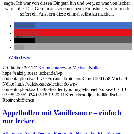
sagte. Ich war von diesen Dingern hin und weg, so was von lecker
waren die. Das Geschmackserlebnis beim Frühstück war für mich
sofort ein Ansporn diese einmal selbst zu machen.
teilen
merken
teilen
…
Weiterlesen...
7. Oktober 2017
/
7 Kommentare
/
von
Michael Nölke
https://salzig-suess-lecker.de/wp-
content/uploads/2017/10/rosinenbrötchen-3.jpg
1000
668
Michael
Nölke
https://salzig-suess-lecker.de/wp-
content/uploads/2016/06/header-typo.png
Michael Nölke
2017-10-
07 08:30:55
2024-02-18 13:20:11
Krentebroodje – holländische
Rosinenbrötchen
Appelbollen mit Vanillesauce – einfach
nur lecker
Allgemein
,
Apfel
,
Dessert
,
Fotografie
,
Nationalgericht
,
Rezepte
,