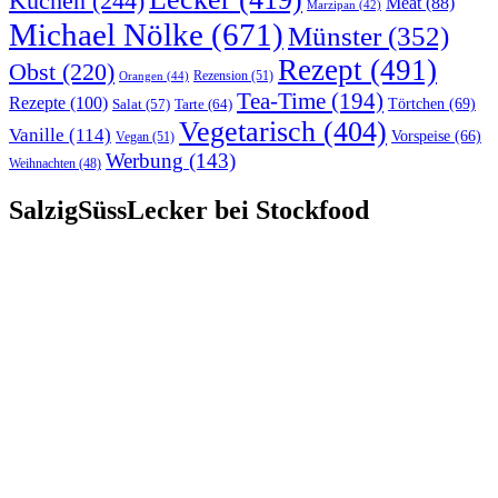
Kuchen
(244)
Meat
(88)
Marzipan
(42)
Michael Nölke
(671)
Münster
(352)
Rezept
(491)
Obst
(220)
Rezension
(51)
Orangen
(44)
Tea-Time
(194)
Rezepte
(100)
Törtchen
(69)
Tarte
(64)
Salat
(57)
Vegetarisch
(404)
Vanille
(114)
Vorspeise
(66)
Vegan
(51)
Werbung
(143)
Weihnachten
(48)
SalzigSüssLecker bei Stockfood