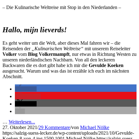
– Die Kulinarische Weltreise mit Stop in den Niederlanden –
Hallo, mijn lieverds!
Es geht weiter um die Welt, aber dieses Mal fahren wir – die
Reisenden der
„Kulinarischen Weltreise“
mit unserem Reiseleiter
Volker
vom
Blog Volkermampft
, nur etwas in Richtung Westen zu
unseren niederländischen Nachbarn. Von all den leckeren
Backwaren die es dort gibt habe ich mir die
Gevulde Koeken
ausgesucht. Warum und was das ist erzähle ich euch im nächsten
Abschnitt.
teilen
merken
teilen
…
Weiterlesen...
27. Oktober 2021
/
29 Kommentare
/
von
Michael Nölke
https://salzig-suess-lecker.de/wp-content/uploads/2021/10/Gevulde-
Koeken-8-von-4.jpg
1500
1001
Michael Nölke
https://salzig-suess-