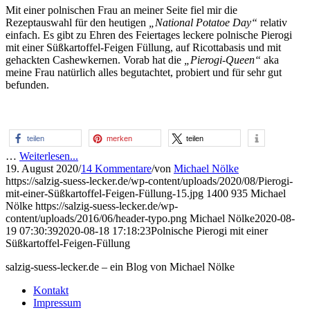
Mit einer polnischen Frau an meiner Seite fiel mir die
Rezeptauswahl für den heutigen
„National Potatoe Day“
relativ
einfach. Es gibt zu Ehren des Feiertages leckere polnische Pierogi
mit einer Süßkartoffel-Feigen Füllung, auf Ricottabasis und mit
gehackten Cashewkernen. Vorab hat die
„Pierogi-Queen“
aka
meine Frau natürlich alles begutachtet, probiert und für sehr gut
befunden.
teilen
merken
teilen
…
Weiterlesen...
19. August 2020
/
14 Kommentare
/
von
Michael Nölke
https://salzig-suess-lecker.de/wp-content/uploads/2020/08/Pierogi-
mit-einer-Süßkartoffel-Feigen-Füllung-15.jpg
1400
935
Michael
Nölke
https://salzig-suess-lecker.de/wp-
content/uploads/2016/06/header-typo.png
Michael Nölke
2020-08-
19 07:30:39
2020-08-18 17:18:23
Polnische Pierogi mit einer
Süßkartoffel-Feigen-Füllung
salzig-suess-lecker.de – ein Blog von Michael Nölke
Kontakt
Impressum