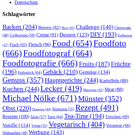
Datenschutz
Schlagwörter
Backen
(204)
Challenge
(140)
Beeren
(82)
Brot
(45)
Cheesecake
DIY
(193)
Dessert
(123)
Creme
(91)
Coffeetime
(58)
(48)
Erdbeeren
Food
(654)
Foodfoto
Fleisch
(96)
Fisch
(65)
(47)
(666)
Foodfotograf
(664)
Foodfotografie
(666)
Früchte
Fruits
(187)
(196)
Gebäck
(210)
Gemüse
(134)
Frühstück
(64)
Genuss
(357)
Hauptgerichte
(244)
Kartoffeln
(88)
Lecker
(419)
Kuchen
(244)
Meat
(88)
Marzipan
(42)
Michael Nölke
(671)
Münster
(352)
Rezept
(491)
Obst
(220)
Rezension
(51)
Orangen
(44)
Tea-Time
(194)
Rezepte
(100)
Törtchen
(69)
Tarte
(64)
Salat
(57)
Vegetarisch
(404)
Vanille
(114)
Vorspeise
(66)
Vegan
(51)
Werbung
(143)
Weihnachten
(48)