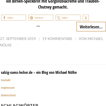
ein Birnen-Speckbrot mit Gorgonzolacreme und Trauben-
Chutney gemacht.
teilen
merken
teilen
…
Weiterlesen...
/
/
27. SEPTEMBER 2019
19 KOMMENTARE
VON
MICHAEL
NÖLKE
salzig-suess-lecker.de – ein Blog von Michael Nölke
Kontakt
Impressum
Datenschutz
SCHLAGWÖRTER