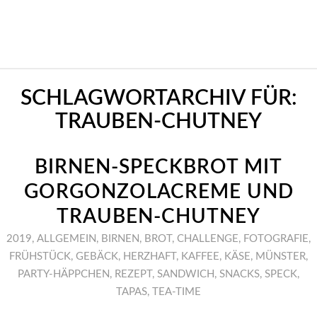
SCHLAGWORTARCHIV FÜR:
TRAUBEN-CHUTNEY
BIRNEN-SPECKBROT MIT
GORGONZOLACREME UND
TRAUBEN-CHUTNEY
2019
,
ALLGEMEIN
,
BIRNEN
,
BROT
,
CHALLENGE
,
FOTOGRAFIE
,
FRÜHSTÜCK
,
GEBÄCK
,
HERZHAFT
,
KAFFEE
,
KÄSE
,
MÜNSTER
,
PARTY-HÄPPCHEN
,
REZEPT
,
SANDWICH
,
SNACKS
,
SPECK
,
TAPAS
,
TEA-TIME