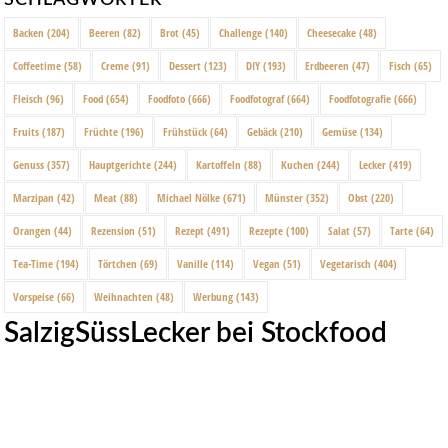
Backen
(204)
Beeren
(82)
Brot
(45)
Challenge
(140)
Cheesecake
(48)
Coffeetime
(58)
Creme
(91)
Dessert
(123)
DIY
(193)
Erdbeeren
(47)
Fisch
(65)
Fleisch
(96)
Food
(654)
Foodfoto
(666)
Foodfotograf
(664)
Foodfotografie
(666)
Fruits
(187)
Früchte
(196)
Frühstück
(64)
Gebäck
(210)
Gemüse
(134)
Genuss
(357)
Hauptgerichte
(244)
Kartoffeln
(88)
Kuchen
(244)
Lecker
(419)
Marzipan
(42)
Meat
(88)
Michael Nölke
(671)
Münster
(352)
Obst
(220)
Orangen
(44)
Rezension
(51)
Rezept
(491)
Rezepte
(100)
Salat
(57)
Tarte
(64)
Tea-Time
(194)
Törtchen
(69)
Vanille
(114)
Vegan
(51)
Vegetarisch
(404)
Vorspeise
(66)
Weihnachten
(48)
Werbung
(143)
SalzigSüssLecker bei Stockfood