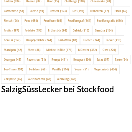
Backen
(204)
Beeren
(82)
Brot
(45)
Challenge
(140)
Cheesecake
(48)
Coffeetime
(58)
Creme
(91)
Dessert
(123)
DIY
(193)
Erdbeeren
(47)
Fisch
(65)
Fleisch
(96)
Food
(654)
Foodfoto
(666)
Foodfotograf
(664)
Foodfotografie
(666)
Fruits
(187)
Früchte
(196)
Frühstück
(64)
Gebäck
(210)
Gemüse
(134)
Genuss
(357)
Hauptgerichte
(244)
Kartoffeln
(88)
Kuchen
(244)
Lecker
(419)
Marzipan
(42)
Meat
(88)
Michael Nölke
(671)
Münster
(352)
Obst
(220)
Orangen
(44)
Rezension
(51)
Rezept
(491)
Rezepte
(100)
Salat
(57)
Tarte
(64)
Tea-Time
(194)
Törtchen
(69)
Vanille
(114)
Vegan
(51)
Vegetarisch
(404)
Vorspeise
(66)
Weihnachten
(48)
Werbung
(143)
SalzigSüssLecker bei Stockfood