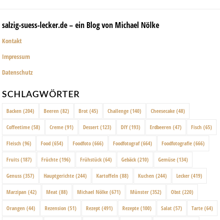
salzig-suess-lecker.de – ein Blog von Michael Nölke
Kontakt
Impressum
Datenschutz
SCHLAGWÖRTER
Backen
(204)
Beeren
(82)
Brot
(45)
Challenge
(140)
Cheesecake
(48)
Coffeetime
(58)
Creme
(91)
Dessert
(123)
DIY
(193)
Erdbeeren
(47)
Fisch
(65)
Fleisch
(96)
Food
(654)
Foodfoto
(666)
Foodfotograf
(664)
Foodfotografie
(666)
Fruits
(187)
Früchte
(196)
Frühstück
(64)
Gebäck
(210)
Gemüse
(134)
Genuss
(357)
Hauptgerichte
(244)
Kartoffeln
(88)
Kuchen
(244)
Lecker
(419)
Marzipan
(42)
Meat
(88)
Michael Nölke
(671)
Münster
(352)
Obst
(220)
Orangen
(44)
Rezension
(51)
Rezept
(491)
Rezepte
(100)
Salat
(57)
Tarte
(64)