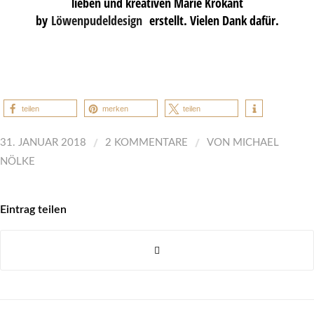
lieben und kreativen Marie Krokant
by
Löwenpudeldesign
erstellt. Vielen Dank dafür.
teilen
merken
teilen
/
/
31. JANUAR 2018
2 KOMMENTARE
VON
MICHAEL
NÖLKE
Eintrag teilen