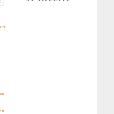
)
(47)
88)
on
(51)