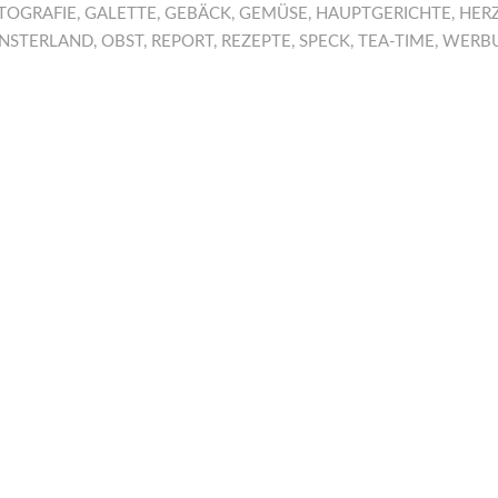
TOGRAFIE
,
GALETTE
,
GEBÄCK
,
GEMÜSE
,
HAUPTGERICHTE
,
HER
NSTERLAND
,
OBST
,
REPORT
,
REZEPTE
,
SPECK
,
TEA-TIME
,
WERB