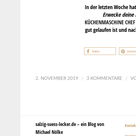
In der letzten Woche ha
Erwecke deine 
KÜCHENMASCHINE CHEF 
gut gelaufen ist und n
teilen
merk
/
/
2. NOVEMBER 2019
3 KOMMENTARE
V
salzig-suess-lecker.de – ein Blog von
Kontak
Michael Nölke
Impre