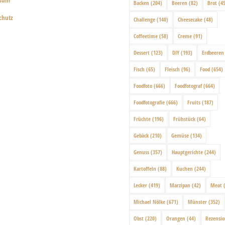
Backen
(204)
Beeren
(82)
Brot
(45
chutz
Challenge
(140)
Cheesecake
(48)
Coffeetime
(58)
Creme
(91)
Dessert
(123)
DIY
(193)
Erdbeeren
Fisch
(65)
Fleisch
(96)
Food
(654)
Foodfoto
(666)
Foodfotograf
(664)
Foodfotografie
(666)
Fruits
(187)
Früchte
(196)
Frühstück
(64)
Gebäck
(210)
Gemüse
(134)
Genuss
(357)
Hauptgerichte
(244)
Kartoffeln
(88)
Kuchen
(244)
Lecker
(419)
Marzipan
(42)
Meat
(
Michael Nölke
(671)
Münster
(352)
Obst
(220)
Orangen
(44)
Rezensi