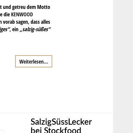
tet und getreu dem Motto
be die
KENWOOD
 vorab sagen, dass alles
iges“
, ein
„salzig-süßes“
Weiterlesen...
SalzigSüssLecker
bei Stockfood