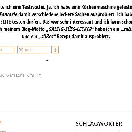
tte ich eine Testwoche. Ja, ich habe eine Küchenmaschine getes
Fantasie
damit verschiedene leckere Sachen ausprobiert. Ich ha
ELITE
testen dürfen. Das war sehr interessant und ich kann schon
ach meinem Blog-Motto „
SALZIG-SÜSS-LECKER“
habe ich ein
„salz
und ein
„süßes“
Rezept damit ausprobiert.
en
teilen
…
ON
MICHAEL NÖLKE
t
SCHLAGWÖRTER
ssum