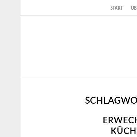
START
ÜB
SCHLAGWO
ERWECK
KÜCH