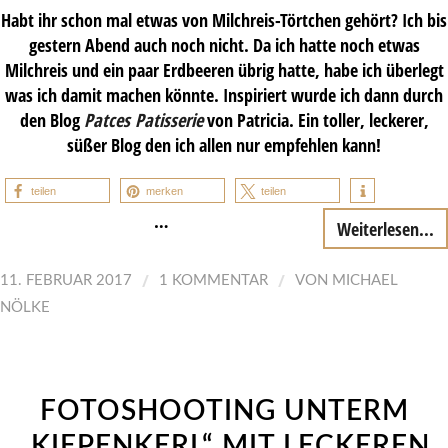
Habt ihr schon mal etwas von Milchreis-Törtchen gehört? Ich bis
gestern Abend auch noch nicht. Da ich hatte noch etwas
Milchreis und ein paar Erdbeeren übrig hatte, habe ich überlegt
was ich damit machen könnte. Inspiriert wurde ich dann durch
den Blog
Patces Patisserie
von Patricia. Ein toller, leckerer,
süßer Blog den ich allen nur empfehlen kann!
teilen
merken
teilen
…
Weiterlesen...
/
/
11. FEBRUAR 2017
1 KOMMENTAR
VON
MICHAEL
NÖLKE
FOTOSHOOTING UNTERM
„KIEPENKERL“ MIT LECKEREN