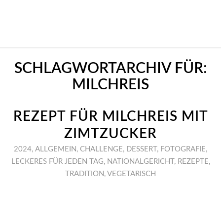
SCHLAGWORTARCHIV FÜR:
MILCHREIS
REZEPT FÜR MILCHREIS MIT
ZIMTZUCKER
2024
,
ALLGEMEIN
,
CHALLENGE
,
DESSERT
,
FOTOGRAFIE
,
LECKERES FÜR JEDEN TAG
,
NATIONALGERICHT
,
REZEPTE
,
TRADITION
,
VEGETARISCH