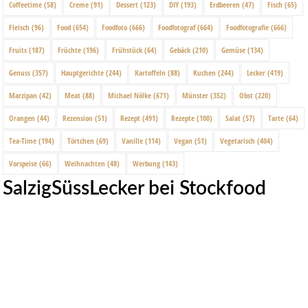
Coffeetime
(58)
Creme
(91)
Dessert
(123)
DIY
(193)
Erdbeeren
(47)
Fisch
(65)
Fleisch
(96)
Food
(654)
Foodfoto
(666)
Foodfotograf
(664)
Foodfotografie
(666)
Fruits
(187)
Früchte
(196)
Frühstück
(64)
Gebäck
(210)
Gemüse
(134)
Genuss
(357)
Hauptgerichte
(244)
Kartoffeln
(88)
Kuchen
(244)
Lecker
(419)
Marzipan
(42)
Meat
(88)
Michael Nölke
(671)
Münster
(352)
Obst
(220)
Orangen
(44)
Rezension
(51)
Rezept
(491)
Rezepte
(100)
Salat
(57)
Tarte
(64)
Tea-Time
(194)
Törtchen
(69)
Vanille
(114)
Vegan
(51)
Vegetarisch
(404)
Vorspeise
(66)
Weihnachten
(48)
Werbung
(143)
SalzigSüssLecker bei Stockfood