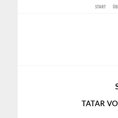
START
ÜB
TATAR VO