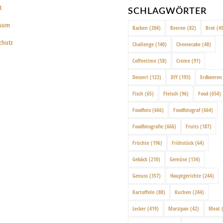
t
SCHLAGWÖRTER
ssum
Backen
(204)
Beeren
(82)
Brot
(45
chutz
Challenge
(140)
Cheesecake
(48)
Coffeetime
(58)
Creme
(91)
Dessert
(123)
DIY
(193)
Erdbeeren
Fisch
(65)
Fleisch
(96)
Food
(654)
Foodfoto
(666)
Foodfotograf
(664)
Foodfotografie
(666)
Fruits
(187)
Früchte
(196)
Frühstück
(64)
Gebäck
(210)
Gemüse
(134)
Genuss
(357)
Hauptgerichte
(244)
Kartoffeln
(88)
Kuchen
(244)
Lecker
(419)
Marzipan
(42)
Meat
(