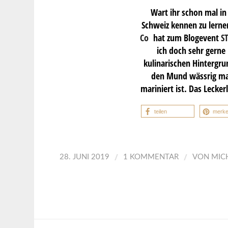
Wart ihr schon mal in
Schweiz kennen zu lernen
Co
hat zum Blogevent
S
ich doch sehr gerne 
kulinarischen Hintergr
den Mund wässrig mac
mariniert ist. Das Lecke
teilen
merk
/
/
28. JUNI 2019
1 KOMMENTAR
VON
MIC