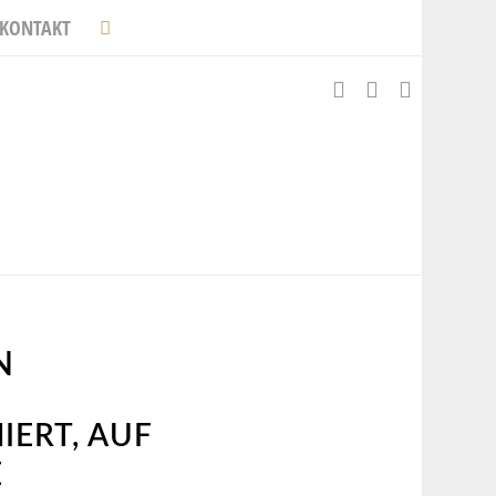
KONTAKT
N
IERT, AUF
E