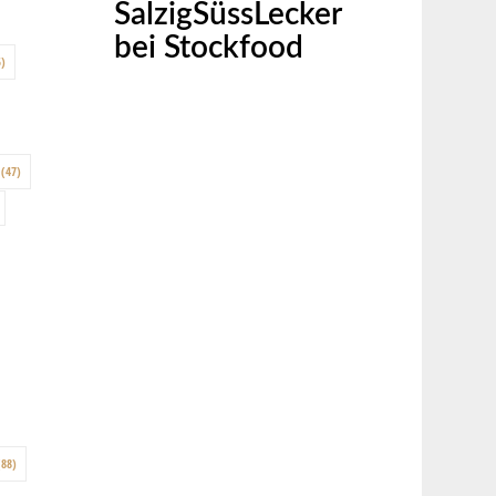
SalzigSüssLecker
bei Stockfood
)
(47)
88)