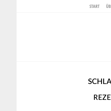
START
ÜB
SCHL
REZE