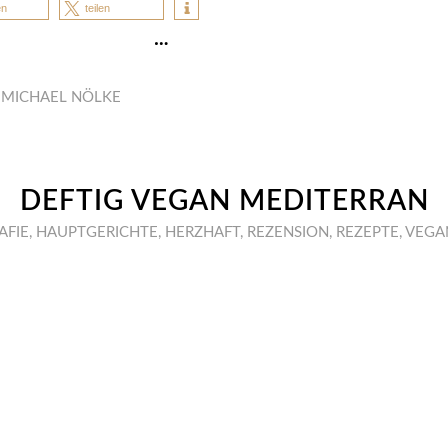
en
teilen
…
N
MICHAEL NÖLKE
DEFTIG VEGAN MEDITERRAN
AFIE
,
HAUPTGERICHTE
,
HERZHAFT
,
REZENSION
,
REZEPTE
,
VEGA