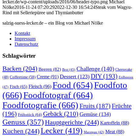
lecker.de/wp-content/uploads/2016/06/header-typo.png
Michael
Nölke
2016-11-24 07:20:29
2022-12-30 16:54:24
Steak vom Wagyu-
Rind mit Selleriepüree und Thymianbutter
salzig-suess-lecker.de – ein Blog von Michael Nölke
Kontakt
Impressum
Datenschutz
Schlagwörter
Backen
(204)
Challenge
(140)
Beeren
(82)
Brot
(45)
Cheesecake
DIY
(193)
Dessert
(123)
Creme
(91)
Coffeetime
(58)
(48)
Erdbeeren
Food
(654)
Foodfoto
Fleisch
(96)
Fisch
(65)
(47)
(666)
Foodfotograf
(664)
Foodfotografie
(666)
Früchte
Fruits
(187)
(196)
Gebäck
(210)
Gemüse
(134)
Frühstück
(64)
Genuss
(357)
Hauptgerichte
(244)
Kartoffeln
(88)
Lecker
(419)
Kuchen
(244)
Meat
(88)
Marzipan
(42)