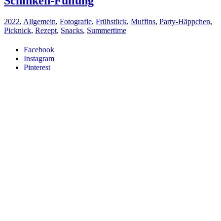
Schinken-Füllung
2022
,
Allgemein
,
Fotografie
,
Frühstück
,
Muffins
,
Party-Häppchen
,
Picknick
,
Rezept
,
Snacks
,
Summertime
Facebook
Instagram
Pinterest