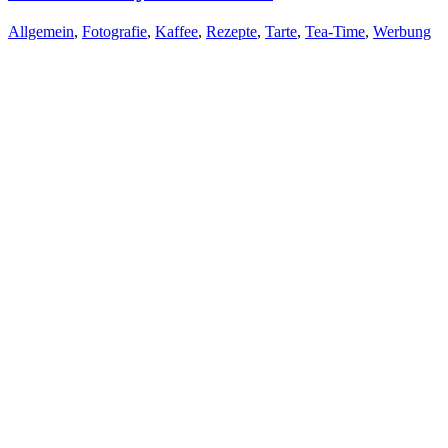
Allgemein
,
Fotografie
,
Kaffee
,
Rezepte
,
Tarte
,
Tea-Time
,
Werbung