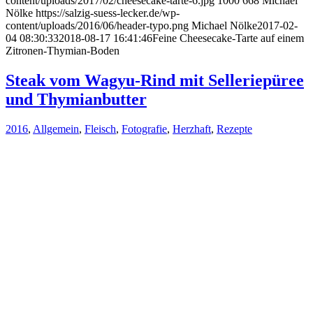
content/uploads/2017/02/cheesecake-tarte-6.jpg
1000
668
Michael
Nölke
https://salzig-suess-lecker.de/wp-
content/uploads/2016/06/header-typo.png
Michael Nölke
2017-02-
04 08:30:33
2018-08-17 16:41:46
Feine Cheesecake-Tarte auf einem
Zitronen-Thymian-Boden
Steak vom Wagyu-Rind mit Selleriepüree
und Thymianbutter
2016
,
Allgemein
,
Fleisch
,
Fotografie
,
Herzhaft
,
Rezepte