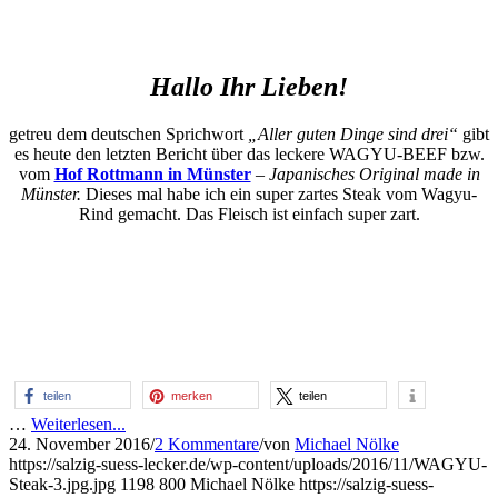
Hallo Ihr Lieben!
getreu dem deutschen Sprichwort
„Aller guten Dinge sind drei“
gibt
es heute den letzten Bericht über das leckere WAGYU-BEEF bzw.
vom
Hof Rottmann in Münster
–
Japanisches Original made in
Münster.
Dieses mal habe ich ein super zartes Steak vom Wagyu-
Rind gemacht. Das Fleisch ist einfach super zart.
teilen
merken
teilen
…
Weiterlesen...
24. November 2016
/
2 Kommentare
/
von
Michael Nölke
https://salzig-suess-lecker.de/wp-content/uploads/2016/11/WAGYU-
Steak-3.jpg.jpg
1198
800
Michael Nölke
https://salzig-suess-