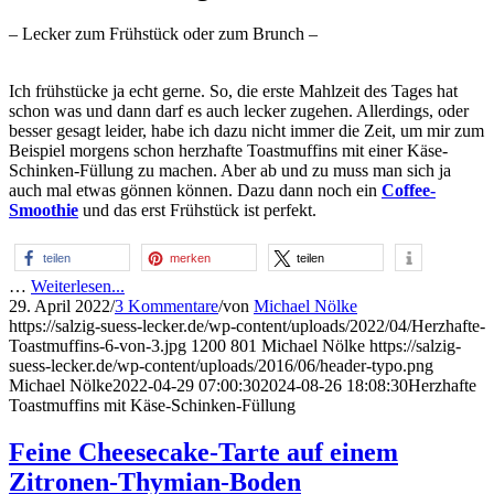
– Lecker zum Frühstück oder zum Brunch –
Ich frühstücke ja echt gerne. So, die erste Mahlzeit des Tages hat
schon was und dann darf es auch lecker zugehen. Allerdings, oder
besser gesagt leider, habe ich dazu nicht immer die Zeit, um mir zum
Beispiel morgens schon herzhafte Toastmuffins mit einer Käse-
Schinken-Füllung zu machen. Aber ab und zu muss man sich ja
auch mal etwas gönnen können. Dazu dann noch ein
Coffee-
Smoothie
und das erst Frühstück ist perfekt.
teilen
merken
teilen
…
Weiterlesen...
29. April 2022
/
3 Kommentare
/
von
Michael Nölke
https://salzig-suess-lecker.de/wp-content/uploads/2022/04/Herzhafte-
Toastmuffins-6-von-3.jpg
1200
801
Michael Nölke
https://salzig-
suess-lecker.de/wp-content/uploads/2016/06/header-typo.png
Michael Nölke
2022-04-29 07:00:30
2024-08-26 18:08:30
Herzhafte
Toastmuffins mit Käse-Schinken-Füllung
Feine Cheesecake-Tarte auf einem
Zitronen-Thymian-Boden