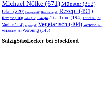
Michael Nölke
(671)
Münster
(352)
Rezept
(491)
Obst
(220)
Rezension
(51)
Orangen
(44)
Tea-Time
(194)
Rezepte
(100)
Törtchen
(69)
Tarte
(64)
Salat
(57)
Vegetarisch
(404)
Vanille
(114)
Vorspeise
(66)
Vegan
(51)
Werbung
(143)
Weihnachten
(48)
SalzigSüssLecker bei Stockfood