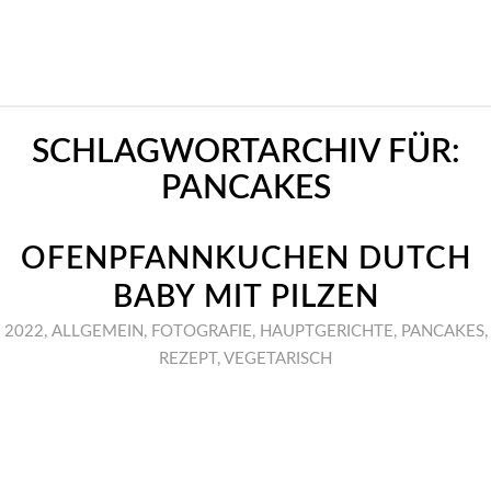
SCHLAGWORTARCHIV FÜR:
PANCAKES
OFENPFANNKUCHEN DUTCH
BABY MIT PILZEN
2022
,
ALLGEMEIN
,
FOTOGRAFIE
,
HAUPTGERICHTE
,
PANCAKES
,
REZEPT
,
VEGETARISCH