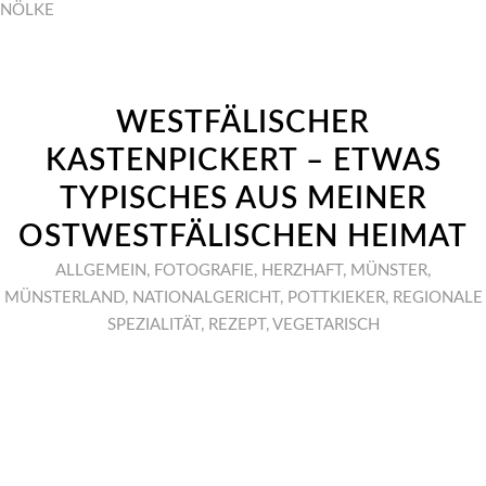
NÖLKE
WESTFÄLISCHER
KASTENPICKERT – ETWAS
TYPISCHES AUS MEINER
OSTWESTFÄLISCHEN HEIMAT
ALLGEMEIN
,
FOTOGRAFIE
,
HERZHAFT
,
MÜNSTER
,
MÜNSTERLAND
,
NATIONALGERICHT
,
POTTKIEKER
,
REGIONALE
SPEZIALITÄT
,
REZEPT
,
VEGETARISCH