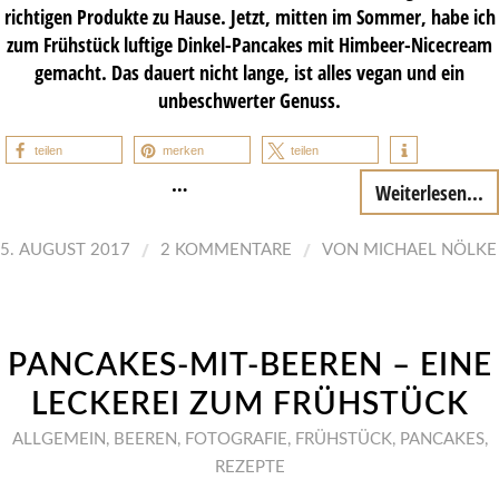
richtigen Produkte zu Hause. Jetzt, mitten im Sommer, habe ich
zum Frühstück luftige Dinkel-Pancakes mit Himbeer-Nicecream
gemacht. Das dauert nicht lange, ist alles vegan und ein
unbeschwerter Genuss.
teilen
merken
teilen
…
Weiterlesen...
/
/
5. AUGUST 2017
2 KOMMENTARE
VON
MICHAEL NÖLKE
PANCAKES-MIT-BEEREN – EINE
LECKEREI ZUM FRÜHSTÜCK
ALLGEMEIN
,
BEEREN
,
FOTOGRAFIE
,
FRÜHSTÜCK
,
PANCAKES
,
REZEPTE