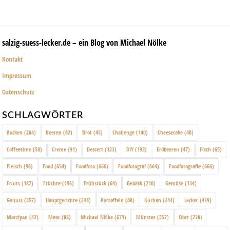
salzig-suess-lecker.de – ein Blog von Michael Nölke
Kontakt
Impressum
Datenschutz
SCHLAGWÖRTER
Backen
(204)
Beeren
(82)
Brot
(45)
Challenge
(140)
Cheesecake
(48)
Coffeetime
(58)
Creme
(91)
Dessert
(123)
DIY
(193)
Erdbeeren
(47)
Fisch
(65)
Fleisch
(96)
Food
(654)
Foodfoto
(666)
Foodfotograf
(664)
Foodfotografie
(666)
Fruits
(187)
Früchte
(196)
Frühstück
(64)
Gebäck
(210)
Gemüse
(134)
Genuss
(357)
Hauptgerichte
(244)
Kartoffeln
(88)
Kuchen
(244)
Lecker
(419)
Marzipan
(42)
Meat
(88)
Michael Nölke
(671)
Münster
(352)
Obst
(220)