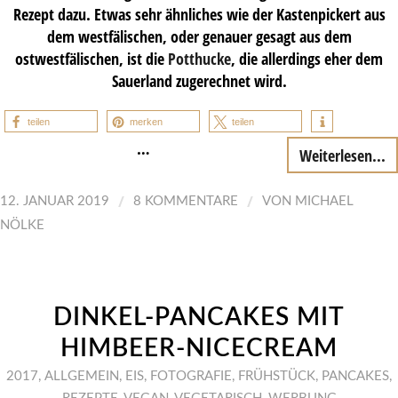
Rezept dazu. Etwas sehr ähnliches wie der Kastenpickert aus
dem westfälischen, oder genauer gesagt aus dem
ostwestfälischen, ist die
Potthucke
, die allerdings eher dem
Sauerland zugerechnet wird.
teilen
merken
teilen
…
Weiterlesen...
/
/
12. JANUAR 2019
8 KOMMENTARE
VON
MICHAEL
NÖLKE
DINKEL-PANCAKES MIT
HIMBEER-NICECREAM
2017
,
ALLGEMEIN
,
EIS
,
FOTOGRAFIE
,
FRÜHSTÜCK
,
PANCAKES
,