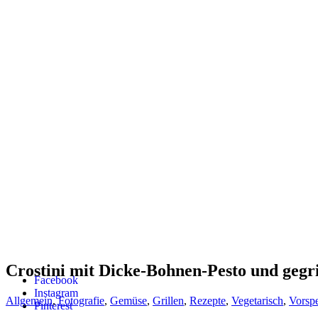
Crostini mit Dicke-Bohnen-Pesto und gegr
Facebook
Instagram
Allgemein
,
Fotografie
,
Gemüse
,
Grillen
,
Rezepte
,
Vegetarisch
,
Vorspe
Pinterest