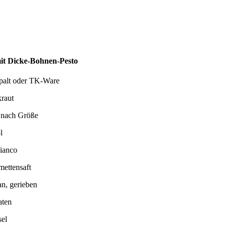
mit Dicke-Bohnen-Pesto
epalt oder TK-Ware
raut
 nach Größe
l
ianco
mettensaft
n, gerieben
aten
sel