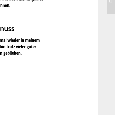
innen.
enuss
e mal wieder in meinem
n trotz vieler guter
n geblieben.