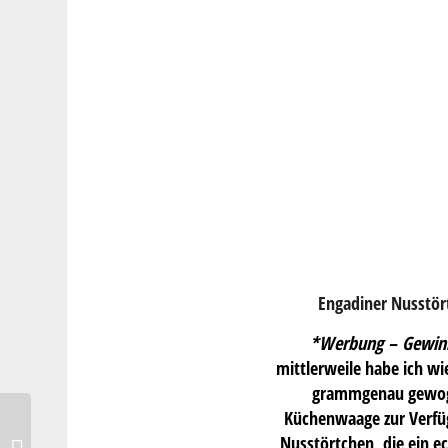
Engadiner Nusstört
*Werbung – Gewin
mittlerweile habe ich wi
grammgenau gewoge
Küchenwaage zur Verfüg
Apfelteilchen – ein
Nusstörtchen, die ein e