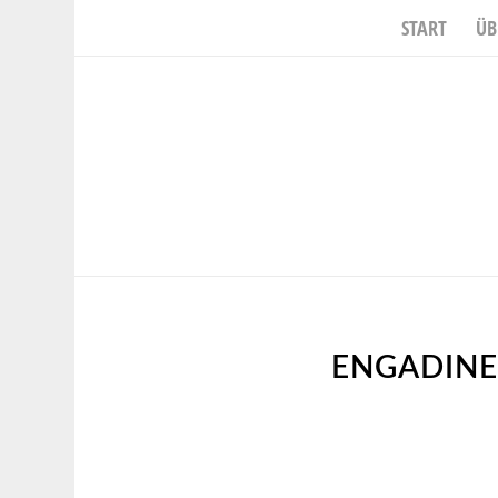
START
ÜB
sagt:
ENGADINE