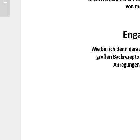
fruchtiger Genuss
von m
Enga
Wie bin ich denn dara
großen Backrezeptor
Anregungen 