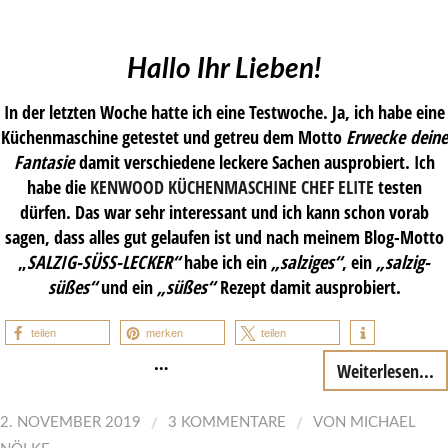
Hallo Ihr Lieben!
In der letzten Woche hatte ich eine Testwoche. Ja, ich habe eine
Küchenmaschine getestet und getreu dem Motto
Erwecke deine
Fantasie
damit verschiedene leckere Sachen ausprobiert. Ich
habe die
KENWOOD KÜCHENMASCHINE CHEF ELITE
testen
dürfen. Das war sehr interessant und ich kann schon vorab
sagen, dass alles gut gelaufen ist und nach meinem Blog-Motto
„
SALZIG-SÜSS-LECKER“
habe ich ein
„salziges“
, ein
„salzig-
süßes“
und ein
„süßes“
Rezept damit ausprobiert.
teilen
merken
teilen
…
Weiterlesen...
/
/
2. NOVEMBER 2019
3 KOMMENTARE
VON
MICHAEL