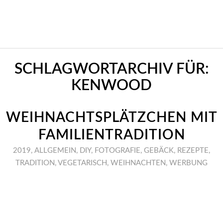
SCHLAGWORTARCHIV FÜR:
KENWOOD
WEIHNACHTSPLÄTZCHEN MIT
FAMILIENTRADITION
2019
,
ALLGEMEIN
,
DIY
,
FOTOGRAFIE
,
GEBÄCK
,
REZEPTE
,
TRADITION
,
VEGETARISCH
,
WEIHNACHTEN
,
WERBUNG