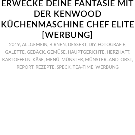
ERWECKE DEINE FANTASIE MIT
DER KENWOOD
KÜCHENMASCHINE CHEF ELITE
[WERBUNG]
2019
,
ALLGEMEIN
,
BIRNEN
,
DESSERT
,
DIY
,
FOTOGRAFIE
,
GALETTE
,
GEBÄCK
,
GEMÜSE
,
HAUPTGERICHTE
,
HERZHAFT
,
KARTOFFELN
,
KÄSE
,
MENÜ
,
MÜNSTER
,
MÜNSTERLAND
,
OBST
,
REPORT
,
REZEPTE
,
SPECK
,
TEA-TIME
,
WERBUNG