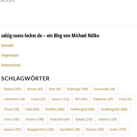
NÖLKE
salzig-suess-lecker.de – ein Blog von Michael Nölke
Kontakt
Impressum
Datenschutz
SCHLAGWÖRTER
Backen
(204)
Beeren
(82)
Brot
(45)
Challenge
(140)
Cheesecake
(48)
Coffeetime
(58)
Creme
(91)
Dessert
(123)
DIY
(193)
Erdbeeren
(47)
Fisch
(65)
Fleisch
(96)
Food
(654)
Foodfoto
(666)
Foodfotograf
(664)
Foodfotografie
(666)
Fruits
(187)
Früchte
(196)
Frühstück
(64)
Gebäck
(210)
Gemüse
(134)
Genuss
(357)
Hauptgerichte
(244)
Kartoffeln
(88)
Kuchen
(244)
Lecker
(419)